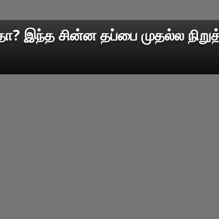
தா? இந்த சின்ன தப்பை முதல்ல நிறுத