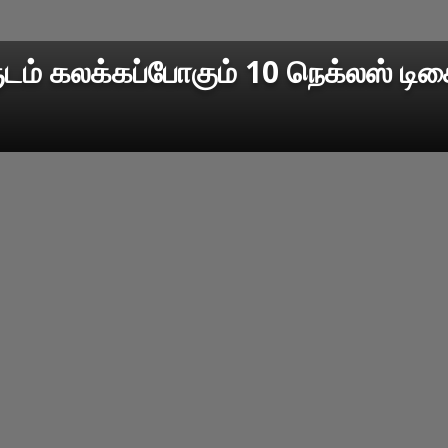
டம் கலக்கப்போகும் 10 நெக்லஸ் ட