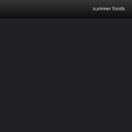
summer foods
தொடக்கம்
https://kalkionline.com/ampstories/lifestyle/food-and-cooking/top-10-foods-must-try-in-summer