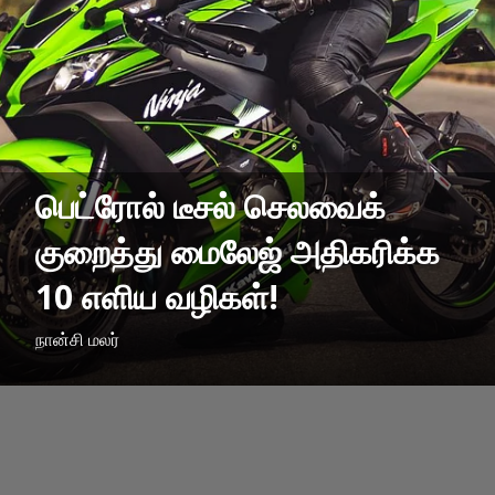
பெட்ரோல் டீசல் செலவைக்
குறைத்து மைலேஜ் அதிகரிக்க
10 எளிய வழிகள்!
நான்சி மலர்