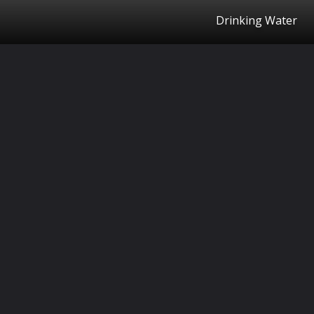
Drinking Water
தொடக்கம்
https://kalkionline.com/ampstories/wellness/summer-hydration-health-tips-that-work