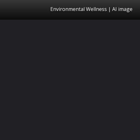
Environmental Wellness | AI image
தொடக்கம்
https://kalkionline.com/ampstories/wellness/10-secrets-to-transform-your-home-and-office-with-positive-energy