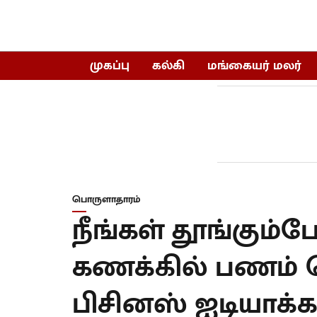
முகப்பு
கல்கி
மங்கையர் மலர்
பொருளாதாரம்
நீங்கள் தூங்கும்ப
கணக்கில் பணம் க
பிசினஸ் ஐடியாக்க