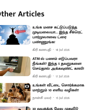
ther Articles
உங்க மனச கட்டுப்படுத்த
முடியலையா… இந்த சீக்ரெட்
பார்முலாவை ட்ரை
பண்ணுங்க!
கிரி கணபதி
18 Jul 2026
ATM-ல் பணம் எடுப்பவரா
நீங்கள்? இந்த 5 தவறுகளை
செய்தால் அக்கவுண்ட் காலி!
கிரி கணபதி
17 Jul 2026
உங்கள் வீட்டை சொர்க்கமாக
மாற்றும் 10 எளிய வழிகள்!
நான்சி மலர்
15 Jul 2026
30 வயசுக்கு மேல முதலீடு