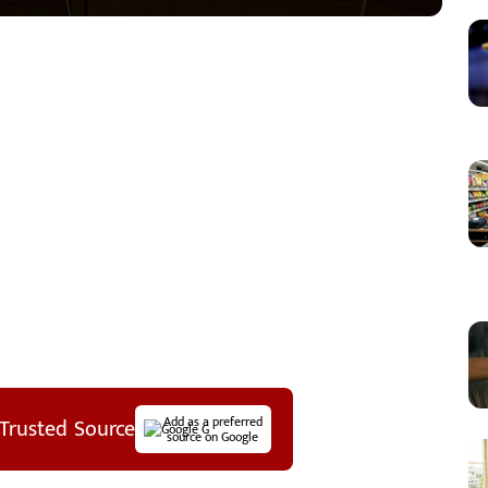
Trusted Source
Add as a preferred
source on Google