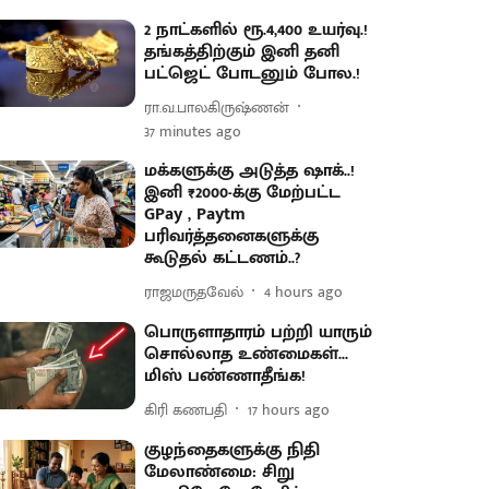
2 நாட்களில் ரூ.4,400 உயர்வு.!
தங்கத்திற்கும் இனி தனி
பட்ஜெட் போடனும் போல.!
ரா.வ.பாலகிருஷ்ணன்
37 minutes ago
மக்களுக்கு அடுத்த ஷாக்..!
இனி ₹2000-க்கு மேற்பட்ட
GPay , Paytm
பரிவர்த்தனைகளுக்கு
கூடுதல் கட்டணம்..?
ராஜமருதவேல்
4 hours ago
பொருளாதாரம் பற்றி யாரும்
சொல்லாத உண்மைகள்...
மிஸ் பண்ணாதீங்க!
கிரி கணபதி
17 hours ago
குழந்தைகளுக்கு நிதி
மேலாண்மை: சிறு