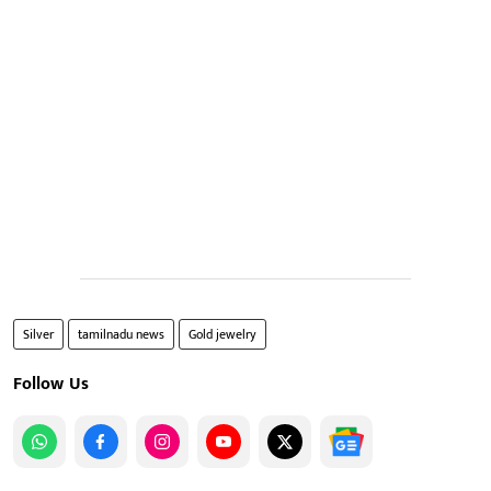
Silver
tamilnadu news
Gold jewelry
Follow Us