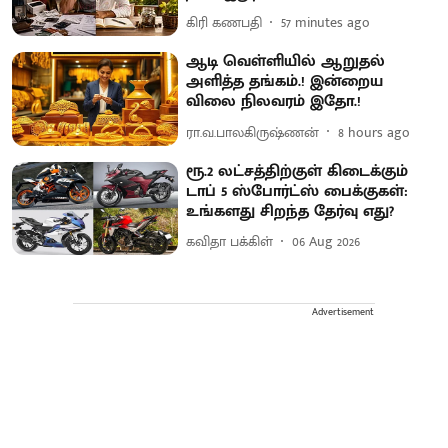
கிரி கணபதி
57 minutes ago
ஆடி வெள்ளியில் ஆறுதல்
அளித்த தங்கம்.! இன்றைய
விலை நிலவரம் இதோ.!
ரா.வ.பாலகிருஷ்ணன்
8 hours ago
ரூ.2 லட்சத்திற்குள் கிடைக்கும்
டாப் 5 ஸ்போர்ட்ஸ் பைக்குகள்:
உங்களது சிறந்த தேர்வு எது?
கவிதா பக்கிள்
06 Aug 2026
Advertisement