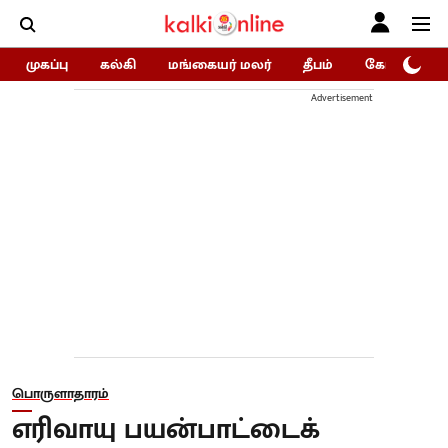
முகப்பு
கல்கி
மங்கையர் மலர்
தீபம்
கோகுலம்/Go
Advertisement
பொருளாதாரம்
எரிவாயு பயன்பாட்டைக்