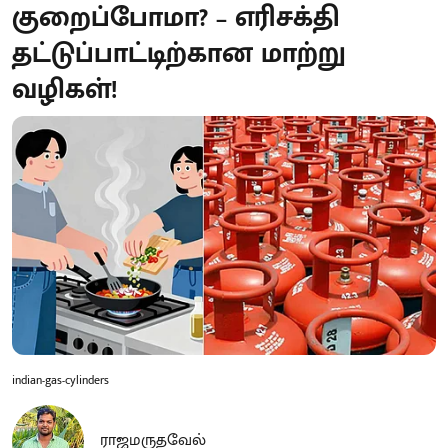
குறைப்போமா? – எரிசக்தி
தட்டுப்பாட்டிற்கான மாற்று
வழிகள்!
indian-gas-cylinders
ராஜமருதவேல்