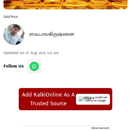
Gold Price
ரா.வ.பாலகிருஷ்ணன்
Updated on
:
07 Aug 2026, 4:23 am
Follow Us
Add KalkiOnline As A
Add as a preferred
source on Google
Trusted Source
Advertisement