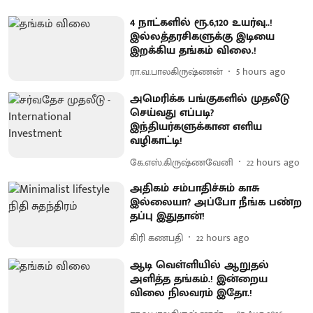
4 நாட்களில் ரூ.6,120 உயர்வு..!
இல்லத்தரசிகளுக்கு இடியை
இறக்கிய தங்கம் விலை.!
ரா.வ.பாலகிருஷ்ணன்
5 hours ago
அமெரிக்க பங்குகளில் முதலீடு
செய்வது எப்படி?
இந்தியர்களுக்கான எளிய
வழிகாட்டி!
கே.எஸ்.கிருஷ்ணவேனி
22 hours ago
அதிகம் சம்பாதிச்சும் காசு
இல்லையா? அப்போ நீங்க பண்ற
தப்பு இதுதான்!
கிரி கணபதி
22 hours ago
ஆடி வெள்ளியில் ஆறுதல்
அளித்த தங்கம்.! இன்றைய
விலை நிலவரம் இதோ.!