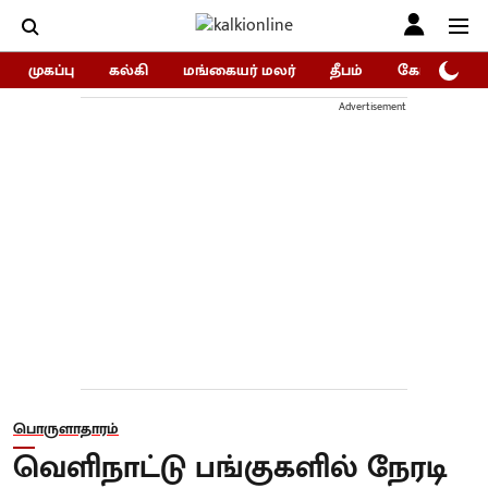
முகப்பு
கல்கி
மங்கையர் மலர்
தீபம்
கோகுலம்/Go
Advertisement
பொருளாதாரம்
வெளிநாட்டு பங்குகளில் நேரடி