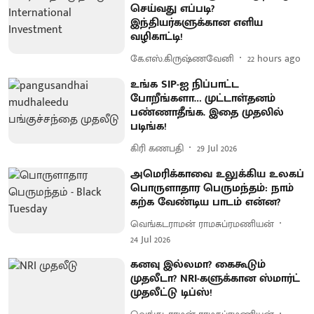
செய்வது எப்படி?
இந்தியர்களுக்கான எளிய
வழிகாட்டி!
கே.எஸ்.கிருஷ்ணவேனி
22 hours ago
உங்க SIP-ஐ நிப்பாட்ட
போறீங்களா… முட்டாள்தனம்
பண்ணாதீங்க. இதை முதலில்
படிங்க!
கிரி கணபதி
29 Jul 2026
அமெரிக்காவை உலுக்கிய உலகப்
பொருளாதார பெருமந்தம்: நாம்
கற்க வேண்டிய பாடம் என்ன?
வெங்கடராமன் ராமசுப்ரமணியன்
24 Jul 2026
கனவு இல்லமா? கைகூடும்
முதலீடா? NRI-களுக்கான ஸ்மார்ட்
முதலீட்டு டிப்ஸ்!