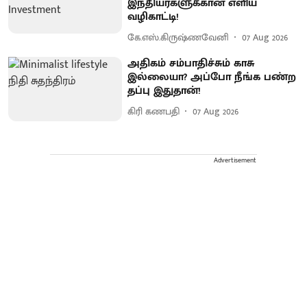
இந்தியர்களுக்கான எளிய
வழிகாட்டி!
கே.எஸ்.கிருஷ்ணவேனி
07 Aug 2026
அதிகம் சம்பாதிச்சும் காசு
இல்லையா? அப்போ நீங்க பண்ற
தப்பு இதுதான்!
கிரி கணபதி
07 Aug 2026
Advertisement