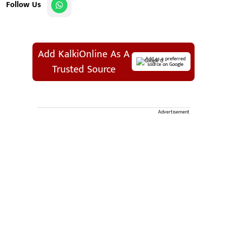
Follow Us
Add KalkiOnline As A
Add as a preferred
source on Google
Trusted Source
Advertisement