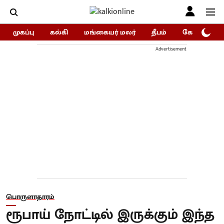
முகப்பு
கல்கி
மங்கையர் மலர்
தீபம்
கோகுலம்/Go
Advertisement
பொருளாதாரம்
ரூபாய் நோட்டில் இருக்கும் இந்த