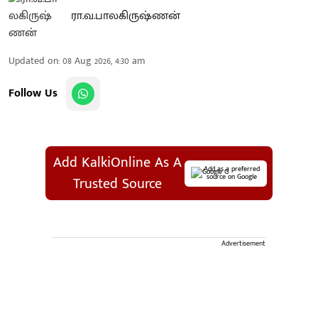
ரா.வ.பாலகிருஷ்ணன்
Updated on
:
08 Aug 2026, 4:30 am
Follow Us
Add KalkiOnline As A
Add as a preferred
source on Google
Trusted Source
Advertisement