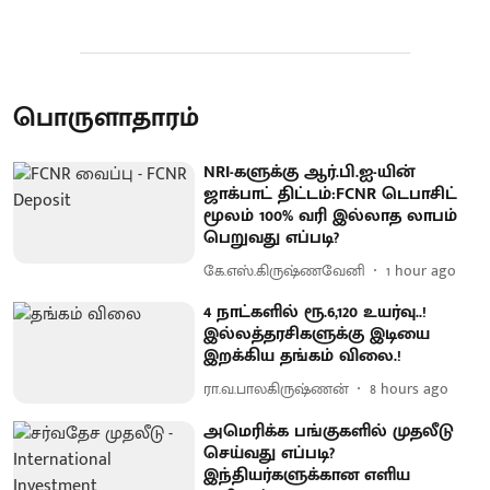
பொருளாதாரம்
NRI-களுக்கு ஆர்.பி.ஐ-யின்
ஜாக்பாட் திட்டம்:FCNR டெபாசிட்
மூலம் 100% வரி இல்லாத லாபம்
பெறுவது எப்படி?
கே.எஸ்.கிருஷ்ணவேனி
1 hour ago
4 நாட்களில் ரூ.6,120 உயர்வு..!
இல்லத்தரசிகளுக்கு இடியை
இறக்கிய தங்கம் விலை.!
ரா.வ.பாலகிருஷ்ணன்
8 hours ago
அமெரிக்க பங்குகளில் முதலீடு
செய்வது எப்படி?
இந்தியர்களுக்கான எளிய