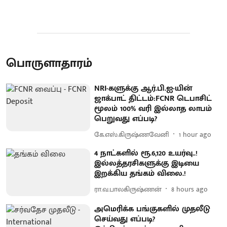
பொருளாதாரம்
NRI-களுக்கு ஆர்.பி.ஐ-யின்
ஜாக்பாட் திட்டம்:FCNR டெபாசிட்
மூலம் 100% வரி இல்லாத லாபம்
பெறுவது எப்படி?
கே.எஸ்.கிருஷ்ணவேனி
1 hour ago
4 நாட்களில் ரூ.6,120 உயர்வு..!
இல்லத்தரசிகளுக்கு இடியை
இறக்கிய தங்கம் விலை.!
ரா.வ.பாலகிருஷ்ணன்
8 hours ago
அமெரிக்க பங்குகளில் முதலீடு
செய்வது எப்படி?