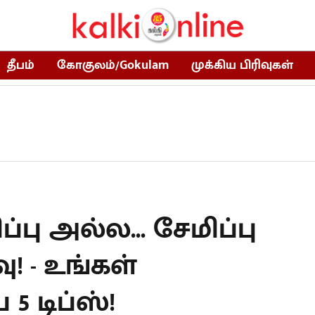
தீபம்
கோகுலம்/Gokulam
முக்கிய பிரிவுகள்
ு அல்ல... சேமிப்பு
 - உங்கள்
5 டிப்ஸ்!