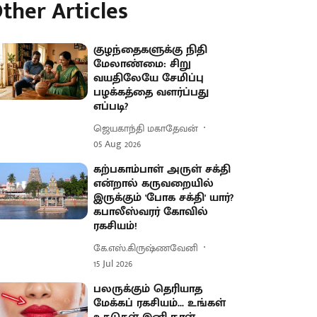
ther Articles
குழந்தைகளுக்கு நிதி
மேலாண்மை: சிறு
வயதிலேயே சேமிப்பு
பழக்கத்தை வளர்ப்பது
எப்படி?
ஜெயகாந்தி மகாதேவன்
05 Aug 2026
கற்பகாம்பாள் அருள் சக்தி
என்றால் கருவறையில்
இருக்கும் 'போக சக்தி' யார்?
கபாலீஸ்வரர் கோவில்
ரகசியம்!
கே.எஸ்.கிருஷ்ணவேனி
15 Jul 2026
பலருக்கும் தெரியாத
மேக்கப் ரகசியம்... உங்கள்