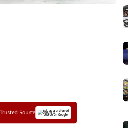
Trusted Source
Add as a preferred
source on Google