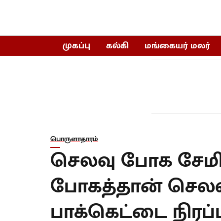
முகப்பு
கல்கி
மங்கையர் மலர்
பொருளாதாரம்
செலவு போக சேமிப்ப
போகத்தான் செலவு!
பாக்கெட்டை நிரப்ப 