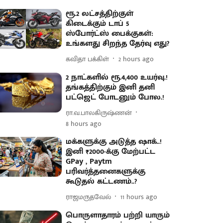
ரூ.2 லட்சத்திற்குள்
கிடைக்கும் டாப் 5
ஸ்போர்ட்ஸ் பைக்குகள்:
உங்களது சிறந்த தேர்வு எது?
கவிதா பக்கிள்
2 hours ago
2 நாட்களில் ரூ.4,400 உயர்வு.!
தங்கத்திற்கும் இனி தனி
பட்ஜெட் போடனும் போல.!
ரா.வ.பாலகிருஷ்ணன்
8 hours ago
மக்களுக்கு அடுத்த ஷாக்..!
இனி ₹2000-க்கு மேற்பட்ட
GPay , Paytm
பரிவர்த்தனைகளுக்கு
கூடுதல் கட்டணம்..?
ராஜமருதவேல்
11 hours ago
பொருளாதாரம் பற்றி யாரும்