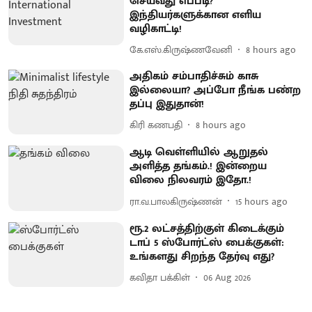
செய்வது எப்படி?
இந்தியர்களுக்கான எளிய
வழிகாட்டி!
கே.எஸ்.கிருஷ்ணவேனி
8 hours ago
அதிகம் சம்பாதிச்சும் காசு
இல்லையா? அப்போ நீங்க பண்ற
தப்பு இதுதான்!
கிரி கணபதி
8 hours ago
ஆடி வெள்ளியில் ஆறுதல்
அளித்த தங்கம்.! இன்றைய
விலை நிலவரம் இதோ.!
ரா.வ.பாலகிருஷ்ணன்
15 hours ago
ரூ.2 லட்சத்திற்குள் கிடைக்கும்
டாப் 5 ஸ்போர்ட்ஸ் பைக்குகள்:
உங்களது சிறந்த தேர்வு எது?
கவிதா பக்கிள்
06 Aug 2026