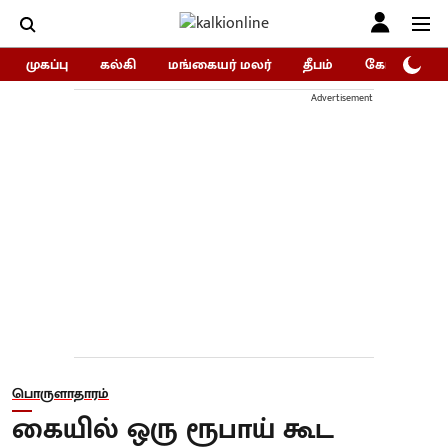
முகப்பு
கல்கி
மங்கையர் மலர்
தீபம்
கோகுலம்/Go
Advertisement
பொருளாதாரம்
கையில் ஒரு ரூபாய் கூட