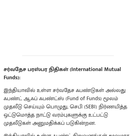
சர்வதேச பரஸ்பர நிதிகள் (International Mutual
Funds):
இந்தியாவில் உள்ள சர்வதேச ஃபண்டுகள் அல்லது
ஃபண்ட் ஆஃப் ஃபண்ட்ஸ் (Fund of Funds) மூலம்
முதலீடு செய்யும் பொழுது, செபி (SEBI) நிர்ணயித்த
ஒட்டுமொத்த நாட்டு வரம்புகளுக்கு உட்பட்டு
முதலீடுகள் அனுமதிக்கப் படுகின்றன.
இந்தியாவில் உள்ள ஃபண்ட் நிறுவனங்கள் மூலமாக