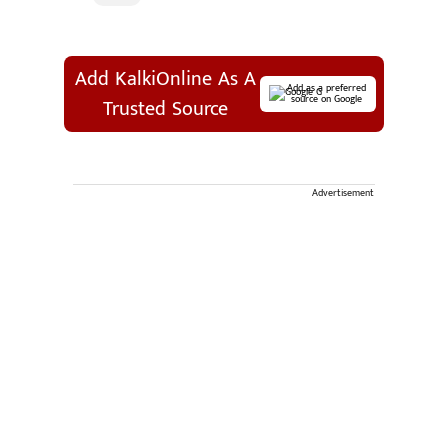
Add KalkiOnline As A
Add as a preferred
source on Google
Trusted Source
Advertisement