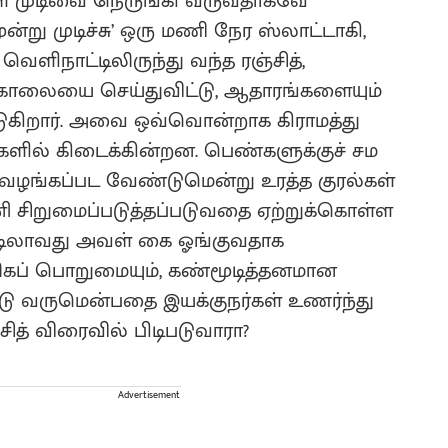
கள் முடிவை நெருங்கி வருவதாகவே
்று முடிச்சு’ ஒரு மணி நேர ஸ்லாட்டாகி,
ளிநாட்டிலிருந்து வந்த ரஞ்சித்,
 கொலையை செய்துவிட்டு, ஆதாரங்களையும்
டுகிறார். அவை ஒவ்வொன்றாக கிராமத்து
ில் கிடைக்கின்றன. பெண்களுக்குச் சம
வழங்கப்பட வேண்டுமென்று உரத்த குரல்கள்
தினி சிறுமைப்படுத்தப்படுவதை ஏற்றுக்கொள்ள
ோடிலாவது அவள் கை ஓங்குவதாக
. அதிகப் பொறுமையும், கண்மூடித்தனமான
ு வருமென்பதை இயக்குநர்கள் உணர்ந்து
த் விரைவில் பிடிபடுவாரா?
Advertisement