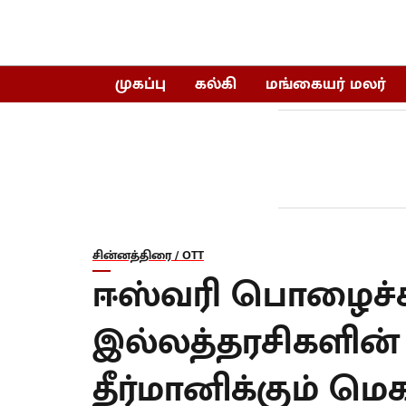
முகப்பு
கல்கி
மங்கையர் மலர்
சின்னத்திரை / OTT
ஈஸ்வரி பொழைச்சு 
இல்லத்தரசிகளின்
தீர்மானிக்கும் ம