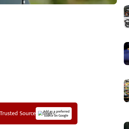
Trusted Source
Add as a preferred
source on Google