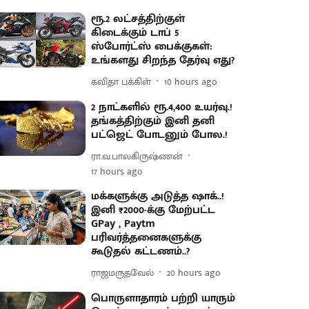
ரூ.2 லட்சத்திற்குள்
கிடைக்கும் டாப் 5
ஸ்போர்ட்ஸ் பைக்குகள்:
உங்களது சிறந்த தேர்வு எது?
கவிதா பக்கிள்
10 hours ago
2 நாட்களில் ரூ.4,400 உயர்வு.!
தங்கத்திற்கும் இனி தனி
பட்ஜெட் போடனும் போல.!
ரா.வ.பாலகிருஷ்ணன்
17 hours ago
மக்களுக்கு அடுத்த ஷாக்..!
இனி ₹2000-க்கு மேற்பட்ட
GPay , Paytm
பரிவர்த்தனைகளுக்கு
கூடுதல் கட்டணம்..?
ராஜமருதவேல்
20 hours ago
பொருளாதாரம் பற்றி யாரும்