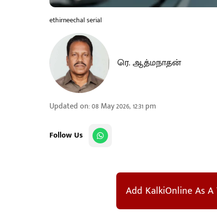
ethirneechal serial
ரெ. ஆத்மநாதன்
Updated on
:
08 May 2026, 12:31 pm
Follow Us
Add KalkiOnline As A 