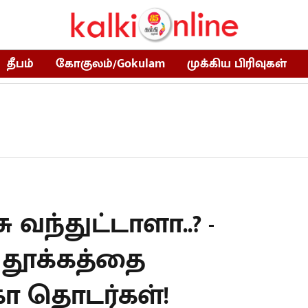
தீபம்
கோகுலம்/Gokulam
முக்கிய பிரிவுகள்
வந்துட்டாளா..? -
 தூக்கத்தை
ெகா தொடர்கள்!