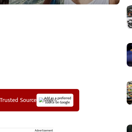
Trusted Source
Add as a preferred
source on Google
Advertisement