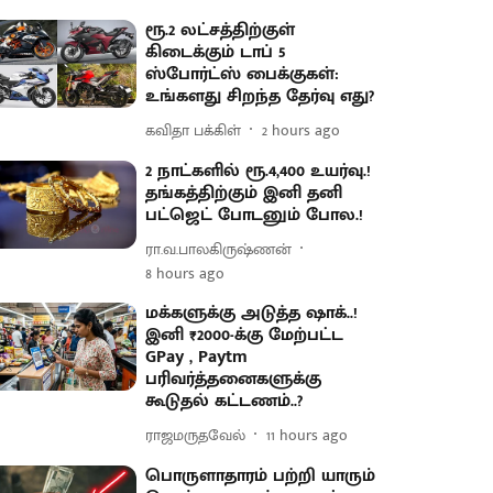
ரூ.2 லட்சத்திற்குள்
கிடைக்கும் டாப் 5
ஸ்போர்ட்ஸ் பைக்குகள்:
உங்களது சிறந்த தேர்வு எது?
கவிதா பக்கிள்
2 hours ago
2 நாட்களில் ரூ.4,400 உயர்வு.!
தங்கத்திற்கும் இனி தனி
பட்ஜெட் போடனும் போல.!
ரா.வ.பாலகிருஷ்ணன்
8 hours ago
மக்களுக்கு அடுத்த ஷாக்..!
இனி ₹2000-க்கு மேற்பட்ட
GPay , Paytm
பரிவர்த்தனைகளுக்கு
கூடுதல் கட்டணம்..?
ராஜமருதவேல்
11 hours ago
பொருளாதாரம் பற்றி யாரும்