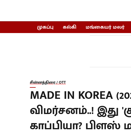
முகப்பு
கல்கி
மங்கையர் மலர்
சின்னத்திரை / OTT
MADE IN KOREA (202
விமர்சனம்..! இது '
காப்பியா? பிளஸ் 