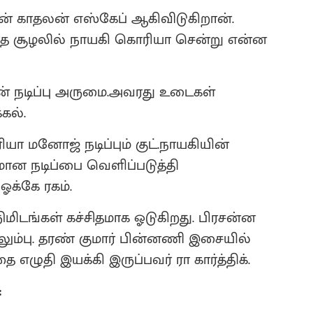
் காதலன் எஸ்கேப் ஆகிவிடுகிறான்.
ாத சூழலில் நாயகி கொரியா சென்று என்ன
 நடிப்பு அருமை.அவரது உடைகள்
கல்.
யா மனோஜ் நடிப்பும் குட்.நாயகியின்
தமான நடிப்பை வெளிப்படுத்தி
ஓக்கே ரகம்.
நிமிடங்கள் கச்சிதமாக ஓடுகிறது. பிரசன்ன
ெலும்பு. தரண் குமார் பின்னணி இசையில்
 எழுதி இயக்கி இருப்பவர் ரா கார்த்திக்.
: