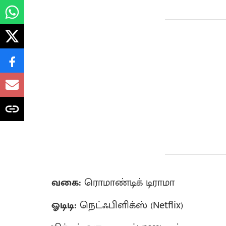
வகை:
ரொமாண்டிக் டிராமா
ஓடிடி:
நெட்ஃபிளிக்ஸ் (Netflix)