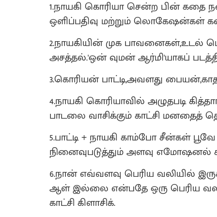
1.நாயகி கொரியா சென்ற பின் கதை நன
ஒளிப்பதிவு மற்றும் லொகேஷன்கள் கண்க
2.நாயகியின் முக பாவனைகள்,உடல் ம
அசத்தல்.'ஒன் வுமன் ஆர்மி'யாகப் படத்
3.கொரியன் பாட்டி,அவளது பையன்,காத
4.நாயகி கொரியாவில் அழுதபடி கித்தாரி
பாடலை வாசிக்கும் காட்சி மனதைத் த
5.பாட்டி + நாயகி காம்போ சீன்கள் பூ
நினைவுபடுத்தும் அளவு எமோஷனல் கன
6.நான் எவ்வளவு பெரிய வலியில் இர
ஆள் இல்லை என்பதே ஒரு பெரிய வலி
காட்சி கிளாசிக்.