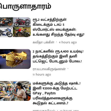
பொருளாதாரம்
ரூ.2 லட்சத்திற்குள்
கிடைக்கும் டாப் 5
ஸ்போர்ட்ஸ் பைக்குகள்:
உங்களது சிறந்த தேர்வு எது?
கவிதா பக்கிள்
4 hours ago
2 நாட்களில் ரூ.4,400 உயர்வு.!
தங்கத்திற்கும் இனி தனி
பட்ஜெட் போடனும் போல.!
ரா.வ.பாலகிருஷ்ணன்
11 hours ago
மக்களுக்கு அடுத்த ஷாக்..!
இனி ₹2000-க்கு மேற்பட்ட
GPay , Paytm
பரிவர்த்தனைகளுக்கு
கூடுதல் கட்டணம்..?
ராஜமருதவேல்
14 hours ago