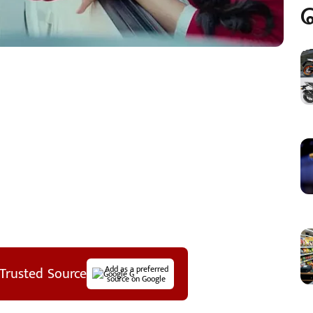
Trusted Source
Add as a preferred
source on Google