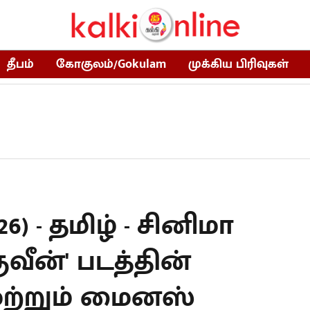
தீபம்
கோகுலம்/Gokulam
முக்கிய பிரிவுகள்
6) - தமிழ் - சினிமா
குவீன்' படத்தின்
மற்றும் மைனஸ்