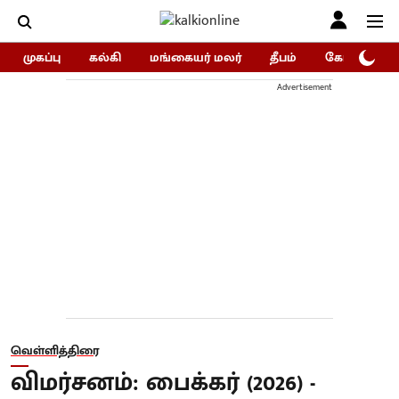
முகப்பு
கல்கி
மங்கையர் மலர்
தீபம்
கோகுலம்/Go
Advertisement
வெள்ளித்திரை
விமர்சனம்: பைக்கர் (2026) -