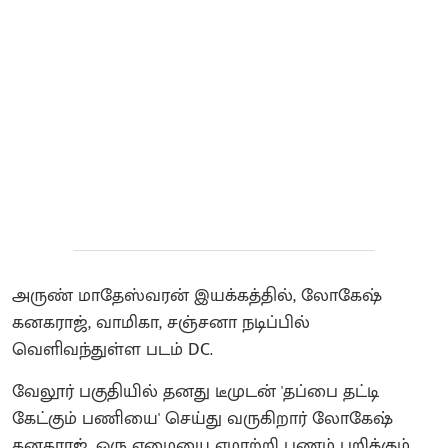
அருண் மாதேஸ்வரன் இயக்கத்தில், லோகேஷ்
கனகராஜ், வாமிகா, சஞ்சனா நடிப்பில்
வெளிவந்துள்ள படம் DC.
வேலூர் பகுதியில் தனது டீமுடன் 'தப்பை தட்டி
கேட்கும் பணியை' செய்து வருகிறார் லோகேஷ்
கனகராஜ். ஒரு ஏழையை ஏமாற்றி பணம் பறிக்கும்