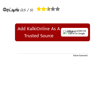
ரேட்டிங்
(
2.5
/ 5)
Add KalkiOnline As A
Add as a preferred
source on Google
Trusted Source
Advertisement