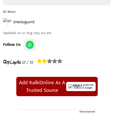
DC Movie
ராகவ்குமார்
Updated on
:
07 Aug 2026, 9:23 am
Follow Us
ரேட்டிங்
(
2
/ 5)
Add KalkiOnline As A
Add as a preferred
source on Google
Trusted Source
Advertisement