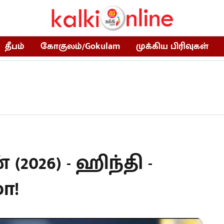
தீபம்
கோகுலம்/Gokulam
முக்கிய பிரிவுகள்
 (2026) - ஹிந்தி -
ா!