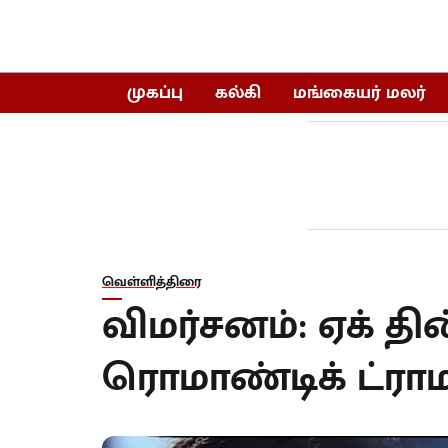
முகப்பு
கல்கி
மங்கையர் மலர்
வெள்ளித்திரை
விமர்சனம்: ஏக் தின்
ரொமாண்டிக் ட்ராம