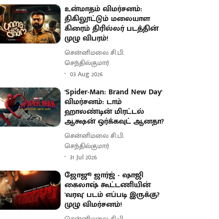
உன்மாதம் விமர்சனம்:
திகிலூட்டும் மலையாள
கிரைம் திரில்லர் படத்தின்
முழு விபரம்!
சென்னிமலை சி.பி.
செந்தில்குமார்
03 Aug 2026
'Spider-Man: Brand New Day'
விமர்சனம்: டாம்
ஹாலண்டின் மிரட்டல்
ஆக்ஷன் ஒர்க்கவுட் ஆனதா?
சென்னிமலை சி.பி.
செந்தில்குமார்
31 Jul 2026
ஜோஜூ ஜார்ஜ் - ஷாஜி
கைலாஷ் கூட்டணியின்
'வரவு' படம் எப்படி இருக்கு?
முழு விமர்சனம்!
சென்னிமலை சி.பி.