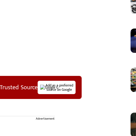
Trusted Source
Add as a preferred
source on Google
Advertisement