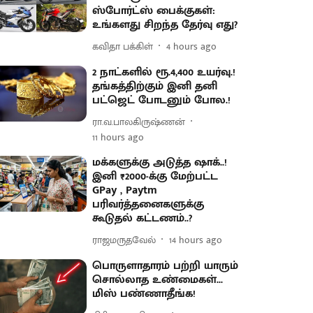
ஸ்போர்ட்ஸ் பைக்குகள்:
உங்களது சிறந்த தேர்வு எது?
கவிதா பக்கிள்
4 hours ago
2 நாட்களில் ரூ.4,400 உயர்வு.!
தங்கத்திற்கும் இனி தனி
பட்ஜெட் போடனும் போல.!
ரா.வ.பாலகிருஷ்ணன்
11 hours ago
மக்களுக்கு அடுத்த ஷாக்..!
இனி ₹2000-க்கு மேற்பட்ட
GPay , Paytm
பரிவர்த்தனைகளுக்கு
கூடுதல் கட்டணம்..?
ராஜமருதவேல்
14 hours ago
பொருளாதாரம் பற்றி யாரும்
சொல்லாத உண்மைகள்...
மிஸ் பண்ணாதீங்க!