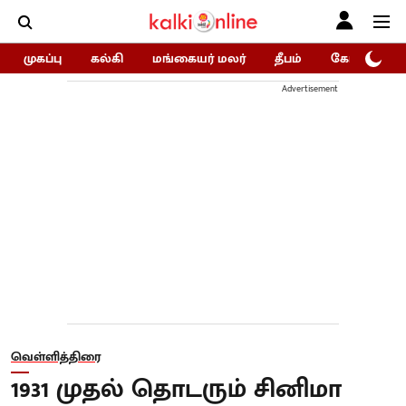
முகப்பு
கல்கி
மங்கையர் மலர்
தீபம்
கோகுலம்/Go
Advertisement
வெள்ளித்திரை
1931 முதல் தொடரும் சினிமா