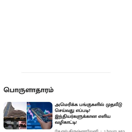
பொருளாதாரம்
அமெரிக்க பங்குகளில் முதலீடு
செய்வது எப்படி?
இந்தியர்களுக்கான எளிய
வழிகாட்டி!
கே.எஸ்.கிருஷ்ணவேனி
2 hours ago