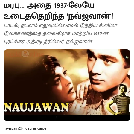
மரபு... அதை 1937-லேயே
உடைத்தெறிந்த ‘நவ்ஜவான்'!
பாடல், நடனம் எதுவுமில்லாமல் இந்திய சினிமா
இலக்கணத்தை தலைகீழாக மாற்றிய 1937-ன்
புரட்சிகர அதிரடி த்ரில்லர் ‘நவ்ஜவான்’
navjavan-1937-no-songs-dance