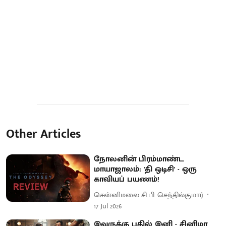
Other Articles
நோலனின் பிரம்மாண்ட
மாயாஜாலம்: 'தி ஒடிசி' - ஒரு
காவியப் பயணம்!
சென்னிமலை சி.பி. செந்தில்குமார்
17 Jul 2026
இவருக்கு பதில் இனி - சினிமா