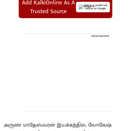
Add KalkiOnline As A
Add as a preferred
source on Google
Trusted Source
Advertisement
அருண் மாதேஸ்வரன் இயக்கத்தில், லோகேஷ்