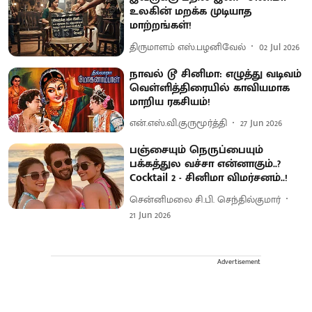
உலகின் மறக்க முடியாத
மாற்றங்கள்!
திருமாளம் எஸ்.பழனிவேல்
02 Jul 2026
நாவல் டூ சினிமா: எழுத்து வடிவம்
வெள்ளித்திரையில் காவியமாக
மாறிய ரகசியம்!
என்.எஸ்.வி.குருமூர்த்தி
27 Jun 2026
பஞ்சையும் நெருப்பையும்
பக்கத்துல வச்சா என்னாகும்..?
Cocktail 2 - சினிமா விமர்சனம்..!
சென்னிமலை சி.பி. செந்தில்குமார்
21 Jun 2026
Advertisement