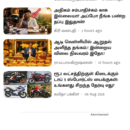
அதிகம் சம்பாதிச்சும் காசு
இல்லையா? அப்போ நீங்க பண்ற
தப்பு இதுதான்!
கிரி கணபதி
2 hours ago
ஆடி வெள்ளியில் ஆறுதல்
அளித்த தங்கம்.! இன்றைய
விலை நிலவரம் இதோ.!
ரா.வ.பாலகிருஷ்ணன்
10 hours ago
ரூ.2 லட்சத்திற்குள் கிடைக்கும்
டாப் 5 ஸ்போர்ட்ஸ் பைக்குகள்:
உங்களது சிறந்த தேர்வு எது?
கவிதா பக்கிள்
06 Aug 2026
Advertisement