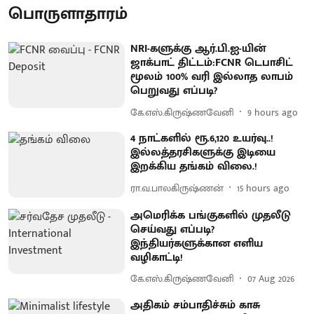
பொருளாதாரம்
NRI-களுக்கு ஆர்.பி.ஐ-யின்
ஜாக்பாட் திட்டம்:FCNR டெபாசிட்
மூலம் 100% வரி இல்லாத லாபம்
பெறுவது எப்படி?
கே.எஸ்.கிருஷ்ணவேனி
9 hours ago
4 நாட்களில் ரூ.6,120 உயர்வு..!
இல்லத்தரசிகளுக்கு இடியை
இறக்கிய தங்கம் விலை.!
ரா.வ.பாலகிருஷ்ணன்
15 hours ago
அமெரிக்க பங்குகளில் முதலீடு
செய்வது எப்படி?
இந்தியர்களுக்கான எளிய
வழிகாட்டி!
கே.எஸ்.கிருஷ்ணவேனி
07 Aug 2026
அதிகம் சம்பாதிச்சும் காசு