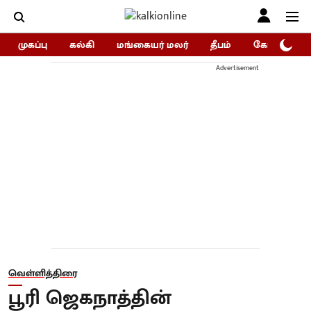
முகப்பு
கல்கி
மங்கையர் மலர்
தீபம்
கோகுலம்/Go
Advertisement
வெள்ளித்திரை
பூரி ஜெகநாத்தின்