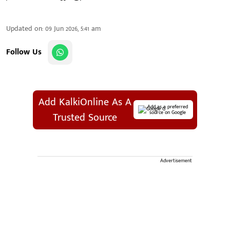
Updated on
:
09 Jun 2026, 5:41 am
Follow Us
Add KalkiOnline As A
Add as a preferred
source on Google
Trusted Source
Advertisement