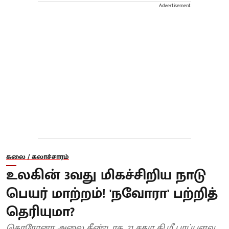
Advertisement
கலை / கலாச்சாரம்
உலகின் 3வது மிகச்சிறிய நாடு
பெயர் மாற்றம்! 'நவோரா' பற்றித்
தெரியுமா?
கொரோனா அலை தீண்டாத, 21 சதுர கி.மீ பரப்பளவு