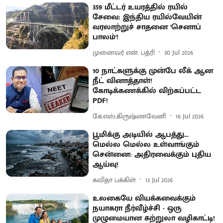
359 மீட்டர் உயரத்தில் ரயில்
சேவை: இந்திய ரயில்வேயின்
வரலாற்றுச் சாதனை 'செனாப்
பாலம்'!
முனைவர் என். பத்ரி
30 Jul 2026
10 நாட்களுக்கு முன்பே லீக் ஆன
நீட் வினாத்தாள்!
கோடிக்கணக்கில் விற்கப்பட்ட
PDF!
கே.எஸ்.கிருஷ்ணவேனி
16 Jul 2026
பூமிக்கு அடியில் ஆபத்து...
மெல்ல மெல்ல உள்வாங்கும்
சென்னை: அதிரவைக்கும் புதிய
ஆய்வு!
கவிதா பக்கிள்
13 Jul 2026
உலகையே வியக்கவைக்கும்
நயாகரா நீர்வீழ்ச்சி - ஒரு
முழுமையான சுற்றுலா வழிகாட்டி!