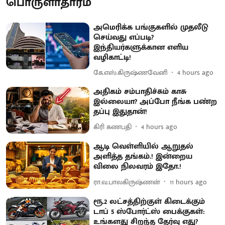
பொருளாதாரம்
அமெரிக்க பங்குகளில் முதலீடு
செய்வது எப்படி?
இந்தியர்களுக்கான எளிய
வழிகாட்டி!
கே.எஸ்.கிருஷ்ணவேனி
4 hours ago
அதிகம் சம்பாதிச்சும் காசு
இல்லையா? அப்போ நீங்க பண்ற
தப்பு இதுதான்!
கிரி கணபதி
4 hours ago
ஆடி வெள்ளியில் ஆறுதல்
அளித்த தங்கம்.! இன்றைய
விலை நிலவரம் இதோ.!
ரா.வ.பாலகிருஷ்ணன்
11 hours ago
ரூ.2 லட்சத்திற்குள் கிடைக்கும்
டாப் 5 ஸ்போர்ட்ஸ் பைக்குகள்:
உங்களது சிறந்த தேர்வு எது?