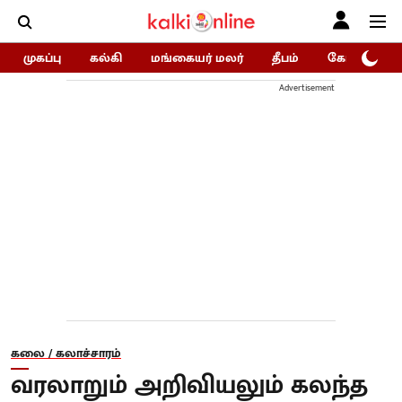
முகப்பு
கல்கி
மங்கையர் மலர்
தீபம்
கோகுலம்/Go
Advertisement
கலை / கலாச்சாரம்
வரலாறும் அறிவியலும் கலந்த