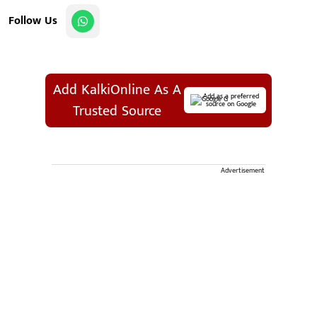
Follow Us
Add KalkiOnline As A
Add as a preferred
source on Google
Trusted Source
Advertisement