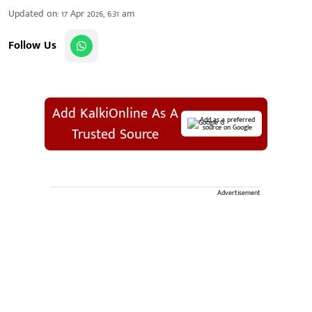
Updated on
:
17 Apr 2026, 6:31 am
Follow Us
Add KalkiOnline As A
Add as a preferred
source on Google
Trusted Source
Advertisement