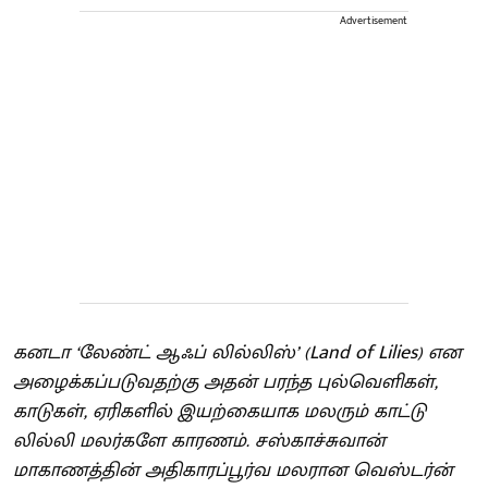
Advertisement
கனடா ‘லேண்ட் ஆஃப் லில்லிஸ்’ (Land of Lilies) என
அழைக்கப்படுவதற்கு அதன் பரந்த புல்வெளிகள்,
காடுகள், ஏரிகளில் இயற்கையாக மலரும் காட்டு
லில்லி மலர்களே காரணம். சஸ்காச்சுவான்
மாகாணத்தின் அதிகாரப்பூர்வ மலரான வெஸ்டர்ன்