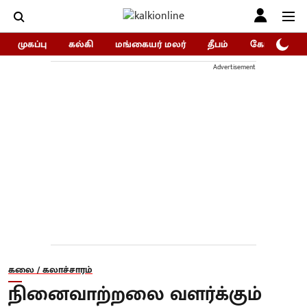
முகப்பு
கல்கி
மங்கையர் மலர்
தீபம்
கோகுலம்/Go
Advertisement
கலை / கலாச்சாரம்
நினைவாற்றலை வளர்க்கும்