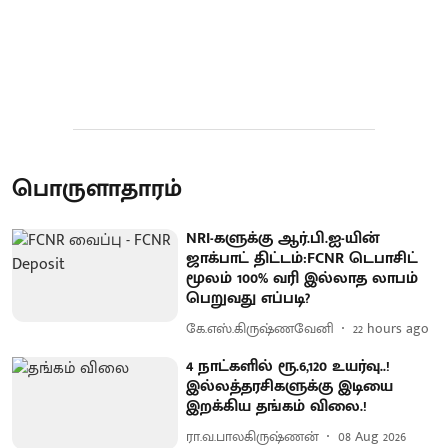
பொருளாதாரம்
NRI-களுக்கு ஆர்.பி.ஐ-யின்
ஜாக்பாட் திட்டம்:FCNR டெபாசிட்
மூலம் 100% வரி இல்லாத லாபம்
பெறுவது எப்படி?
கே.எஸ்.கிருஷ்ணவேனி
22 hours ago
4 நாட்களில் ரூ.6,120 உயர்வு..!
இல்லத்தரசிகளுக்கு இடியை
இறக்கிய தங்கம் விலை.!
ரா.வ.பாலகிருஷ்ணன்
08 Aug 2026