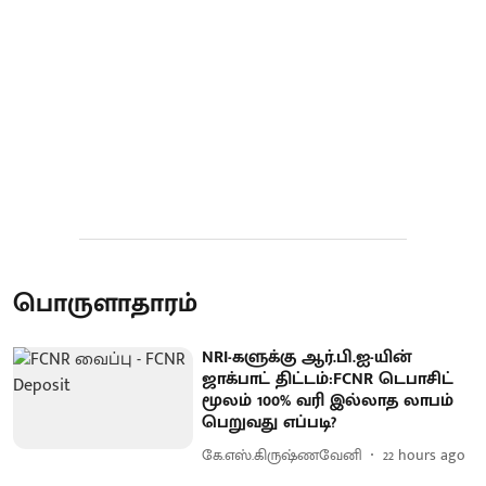
பொருளாதாரம்
NRI-களுக்கு ஆர்.பி.ஐ-யின்
ஜாக்பாட் திட்டம்:FCNR டெபாசிட்
மூலம் 100% வரி இல்லாத லாபம்
பெறுவது எப்படி?
கே.எஸ்.கிருஷ்ணவேனி
22 hours ago