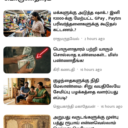
மக்களுக்கு அடுத்த ஷாக்..! இனி
₹2000-க்கு மேற்பட்ட GPay , Paytm
பரிவர்த்தனைகளுக்கு கூடுதல்
கட்டணம்..?
ராஜமருதவேல்
2 hours ago
பொருளாதாரம் பற்றி யாரும்
சொல்லாத உண்மைகள்... மிஸ்
பண்ணாதீங்க!
கிரி கணபதி
16 hours ago
குழந்தைகளுக்கு நிதி
மேலாண்மை: சிறு வயதிலேயே
சேமிப்பு பழக்கத்தை வளர்ப்பது
எப்படி?
ஜெயகாந்தி மகாதேவன்
16 hours ago
அறுபது வருடங்களுக்கு முன்பு
பத்து ரூபாய் என்னவெல்லாம்