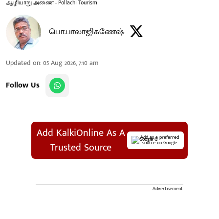
ஆழியாறு அணை - Pollachi Tourism
பொ.பாலாஜிகணேஷ்
Updated on
:
05 Aug 2026, 7:10 am
Follow Us
Add KalkiOnline As A
Add as a preferred
source on Google
Trusted Source
Advertisement