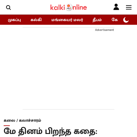
முகப்பு
கல்கி
மங்கையர் மலர்
தீபம்
கோகுலம்/Go
Advertisement
கலை / கலாச்சாரம்
மே தினம் பிறந்த கதை: