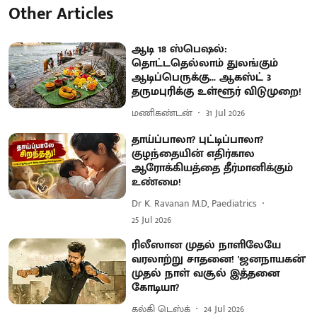
Other Articles
ஆடி 18 ஸ்பெஷல்:
தொட்டதெல்லாம் துலங்கும்
ஆடிப்பெருக்கு... ஆகஸ்ட் 3
தருமபுரிக்கு உள்ளூர் விடுமுறை!
மணிகண்டன்
31 Jul 2026
தாய்ப்பாலா? புட்டிப்பாலா?
குழந்தையின் எதிர்கால
ஆரோக்கியத்தை தீர்மானிக்கும்
உண்மை!
Dr K. Ravanan M.D, Paediatrics
25 Jul 2026
ரிலீஸான முதல் நாளிலேயே
வரலாற்று சாதனை! 'ஜனநாயகன்'
முதல் நாள் வசூல் இத்தனை
கோடியா?
கல்கி டெஸ்க்
24 Jul 2026