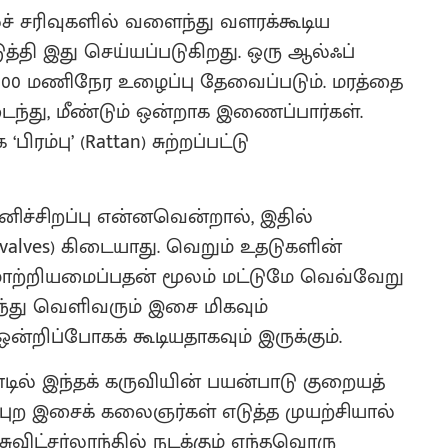
ச் சரிவுகளில் வளைந்து வளரக்கூடிய
த்தி இது செய்யப்படுகிறது. ஒரு ஆல்ஃப்
ல் 100 மணிநேர உழைப்பு தேவைப்படும். மரத்தை
டைந்து, மீண்டும் ஒன்றாக இணைப்பார்கள்.
ிரம்பு’ (Rattan) சுற்றப்பட்டு
தனிச்சிறப்பு என்னவென்றால், இதில்
lves) கிடையாது.
வெறும் உதடுகளின்
 மாற்றியமைப்பதன் மூலம் மட்டுமே வெவ்வேறு
ந்து வெளிவரும் இசை மிகவும்
ிப்போகக் கூடியதாகவும் இருக்கும்.
்டில் இந்தக் கருவியின் பயன்பாடு குறையத்
்புற இசைக் கலைஞர்கள் எடுத்த முயற்சியால்
ுவிட்சர்லாந்தில் நடக்கும் எந்தவொரு