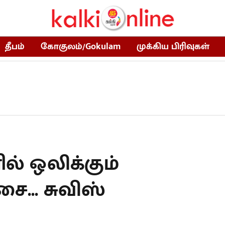
தீபம்
கோகுலம்/Gokulam
முக்கிய பிரிவுகள்
் ஒலிக்கும்
... சுவிஸ்