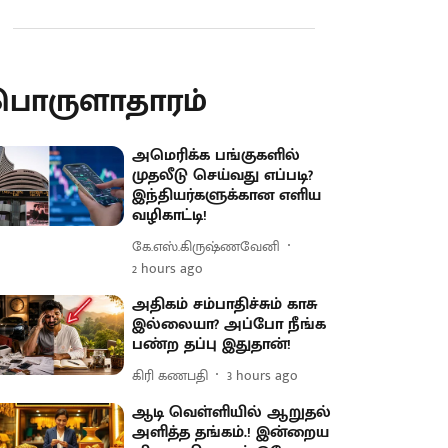
பொருளாதாரம்
அமெரிக்க பங்குகளில்
முதலீடு செய்வது எப்படி?
இந்தியர்களுக்கான எளிய
வழிகாட்டி!
கே.எஸ்.கிருஷ்ணவேனி
2 hours ago
அதிகம் சம்பாதிச்சும் காசு
இல்லையா? அப்போ நீங்க
பண்ற தப்பு இதுதான்!
கிரி கணபதி
3 hours ago
ஆடி வெள்ளியில் ஆறுதல்
அளித்த தங்கம்.! இன்றைய