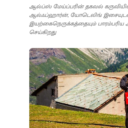
ஆல்ப்ஸ் மேய்ப்பரின் தகவல் கருவிய
ஆல்ஃப்ஹார்ன், யோடெலிங் இசையுடன்
இயற்கைநெருக்கத்தையும் பாரம்பரிய 
செய்கிறது