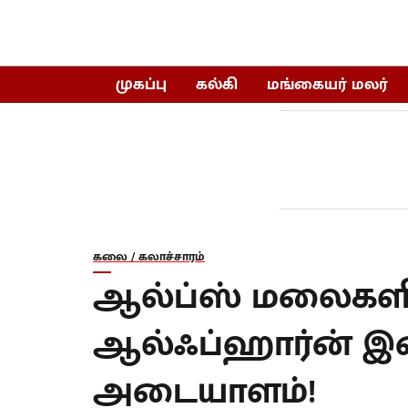
முகப்பு
கல்கி
மங்கையர் மலர்
கலை / கலாச்சாரம்
ஆல்ப்ஸ் மலைகளில
ஆல்ஃப்ஹார்ன் இசை
அடையாளம்!