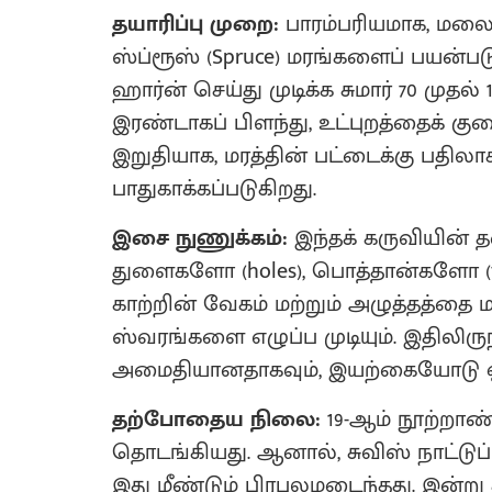
தயாரிப்பு முறை:
பாரம்பரியமாக, மலை
ஸ்ப்ரூஸ் (Spruce) மரங்களைப் பயன்படு
ஹார்ன் செய்து முடிக்க சுமார் 70 முத
இரண்டாகப் பிளந்து, உட்புறத்தைக் கு
இறுதியாக, மரத்தின் பட்டைக்கு பதிலாக ‘ப
பாதுகாக்கப்படுகிறது.
இசை நுணுக்கம்:
இந்தக் கருவியின் 
துளைகளோ (holes), பொத்தான்களோ (va
காற்றின் வேகம் மற்றும் அழுத்தத்தை
ஸ்வரங்களை எழுப்ப முடியும்.
இதிலிரு
அமைதியானதாகவும், இயற்கையோடு ஒன்ற
தற்போதைய நிலை:
19-ஆம் நூற்றாண
தொடங்கியது. ஆனால், சுவிஸ் நாட்டுப
இது மீண்டும் பிரபலமடைந்தது. இன்று ச