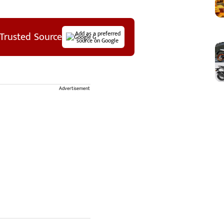
Trusted Source
Add as a preferred
source on Google
Advertisement