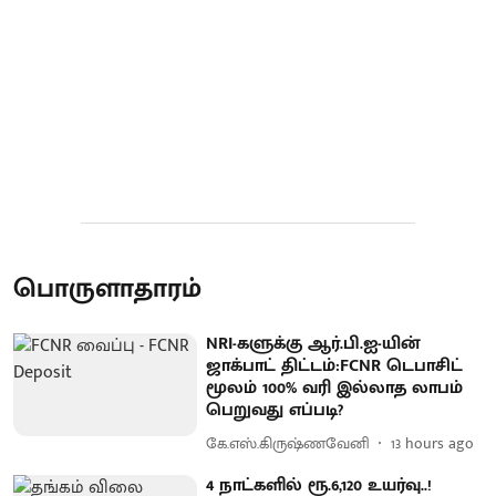
பொருளாதாரம்
NRI-களுக்கு ஆர்.பி.ஐ-யின்
ஜாக்பாட் திட்டம்:FCNR டெபாசிட்
மூலம் 100% வரி இல்லாத லாபம்
பெறுவது எப்படி?
கே.எஸ்.கிருஷ்ணவேனி
13 hours ago
4 நாட்களில் ரூ.6,120 உயர்வு..!