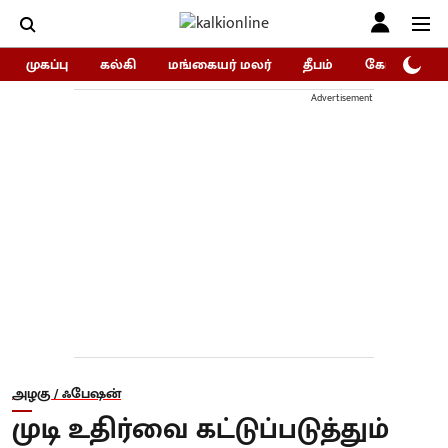
முகப்பு
கல்கி
மங்கையர் மலர்
தீபம்
கோகுலம்/Go
Advertisement
அழகு / ஃபேஷன்
முடி உதிர்வை கட்டுப்படுத்தும்