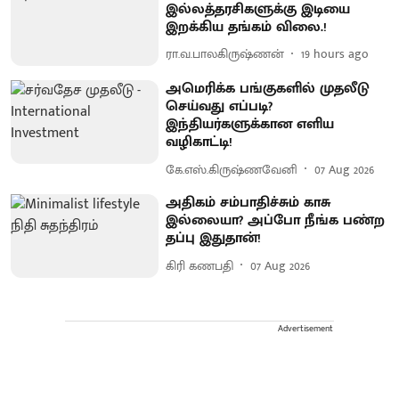
இல்லத்தரசிகளுக்கு இடியை
இறக்கிய தங்கம் விலை.!
ரா.வ.பாலகிருஷ்ணன்
19 hours ago
அமெரிக்க பங்குகளில் முதலீடு
செய்வது எப்படி?
இந்தியர்களுக்கான எளிய
வழிகாட்டி!
கே.எஸ்.கிருஷ்ணவேனி
07 Aug 2026
அதிகம் சம்பாதிச்சும் காசு
இல்லையா? அப்போ நீங்க பண்ற
தப்பு இதுதான்!
கிரி கணபதி
07 Aug 2026
Advertisement