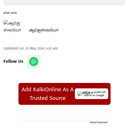
aloe-vera
ஆர்.ஐஸ்வர்யா
Updated on
:
25 May 2026, 6:20 am
Follow Us
Add KalkiOnline As A
Add as a preferred
source on Google
Trusted Source
Advertisement