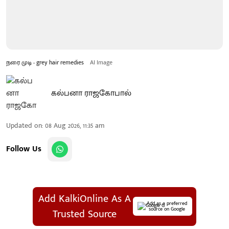
நரை முடி - grey hair remedies
AI Image
கல்பனா ராஜகோபால்
Updated on
:
08 Aug 2026, 11:35 am
Follow Us
Add KalkiOnline As A
Add as a preferred
source on Google
Trusted Source