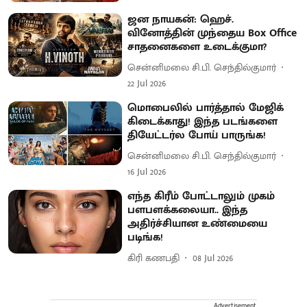
ஜன நாயகன்: ஹெச்.
வினோத்தின் முந்தைய Box Office
சாதனைகளை உடைக்குமா?
சென்னிமலை சி.பி. செந்தில்குமார்
22 Jul 2026
மொபைலில் பார்த்தால் மேஜிக்
கிடைக்காது! இந்த படங்களை
தியேட்டர்ல போய் பாருங்க!
சென்னிமலை சி.பி. செந்தில்குமார்
16 Jul 2026
எந்த கிரீம் போட்டாலும் முகம்
பளபளக்கலையா.. இந்த
அதிர்ச்சியான உண்மையை
படிங்க!
கிரி கணபதி
08 Jul 2026
Advertisement