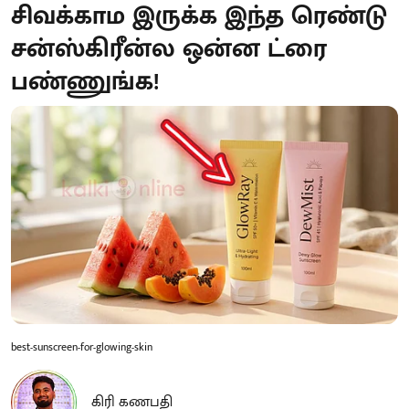
சிவக்காம இருக்க இந்த ரெண்டு
சன்ஸ்கிரீன்ல ஒன்ன ட்ரை
பண்ணுங்க!
best-sunscreen-for-glowing-skin
கிரி கணபதி