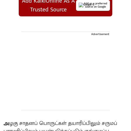
Add KalkiOnline As A
Add as a preferred
source on Google
Trusted Source
Advertisement
அ
ழகு சாதனப் பொருட்கள் தயாரிப்பிலும் சருமப்