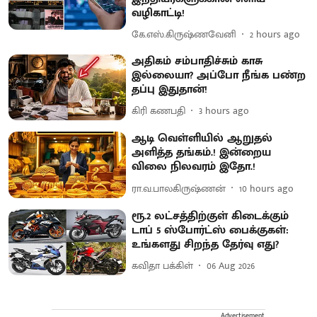
வழிகாட்டி!
கே.எஸ்.கிருஷ்ணவேனி
2 hours ago
அதிகம் சம்பாதிச்சும் காசு
இல்லையா? அப்போ நீங்க பண்ற
தப்பு இதுதான்!
கிரி கணபதி
3 hours ago
ஆடி வெள்ளியில் ஆறுதல்
அளித்த தங்கம்.! இன்றைய
விலை நிலவரம் இதோ.!
ரா.வ.பாலகிருஷ்ணன்
10 hours ago
ரூ.2 லட்சத்திற்குள் கிடைக்கும்
டாப் 5 ஸ்போர்ட்ஸ் பைக்குகள்:
உங்களது சிறந்த தேர்வு எது?
கவிதா பக்கிள்
06 Aug 2026
Advertisement