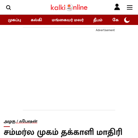
முகப்பு
கல்கி
மங்கையர் மலர்
தீபம்
கோகுலம்/Go
Advertisement
அழகு / ஃபேஷன்
சம்மர்ல முகம் தக்காளி மாதிரி