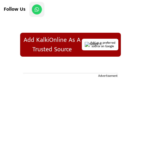
Follow Us
Add KalkiOnline As A
Add as a preferred
source on Google
Trusted Source
Advertisement