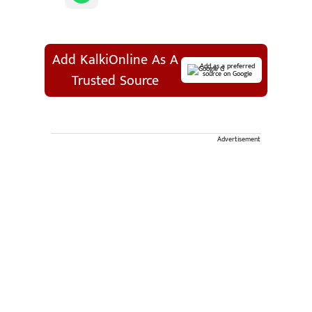
Add KalkiOnline As A
Add as a preferred
source on Google
Trusted Source
Advertisement