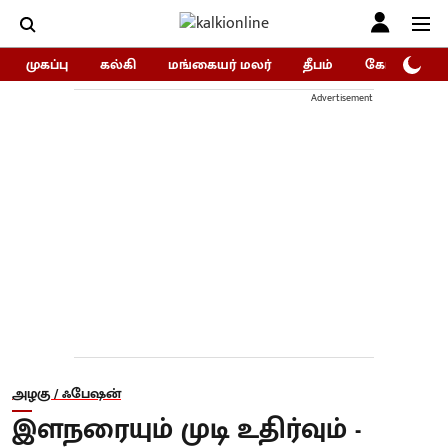
முகப்பு
கல்கி
மங்கையர் மலர்
தீபம்
கோகுலம்/Go
Advertisement
அழகு / ஃபேஷன்
இளநரையும் முடி உதிர்வும் -