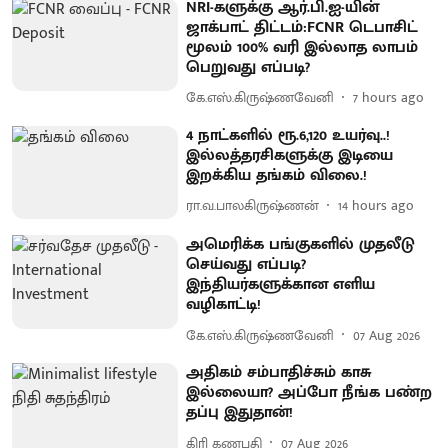
NRI-களுக்கு ஆர்.பி.ஐ-யின்
ஜாக்பாட் திட்டம்:FCNR டெபாசிட்
மூலம் 100% வரி இல்லாத லாபம்
பெறுவது எப்படி?
கே.எஸ்.கிருஷ்ணவேனி
7 hours ago
4 நாட்களில் ரூ.6,120 உயர்வு..!
இல்லத்தரசிகளுக்கு இடியை
இறக்கிய தங்கம் விலை.!
ரா.வ.பாலகிருஷ்ணன்
14 hours ago
அமெரிக்க பங்குகளில் முதலீடு
செய்வது எப்படி?
இந்தியர்களுக்கான எளிய
வழிகாட்டி!
கே.எஸ்.கிருஷ்ணவேனி
07 Aug 2026
அதிகம் சம்பாதிச்சும் காசு
இல்லையா? அப்போ நீங்க பண்ற
தப்பு இதுதான்!
கிரி கணபதி
07 Aug 2026