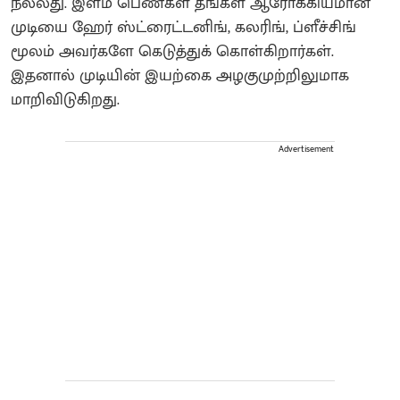
நல்லது. இளம் பெண்கள் தங்கள் ஆரோக்கியமான
முடியை ஹேர் ஸ்ட்ரைட்டனிங், கலரிங், ப்ளீச்சிங்
மூலம் அவர்களே கெடுத்துக் கொள்கிறார்கள்.
இதனால் முடியின் இயற்கை அழகு‌முற்றிலுமாக
மாறிவிடுகிறது.
Advertisement