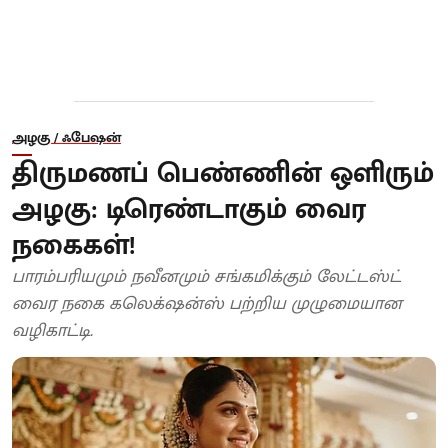
அழகு / ஃபேஷன்
திருமணப் பெண்ணின் ஒளிரும்
அழகு: டிரெண்டாகும் வைர
நகைகள்!
பாரம்பரியமும் நவீனமும் சங்கமிக்கும் லேட்டஸ்ட்
வைர நகை கலெக்‌ஷன்ஸ் பற்றிய முழுமையான
வழிகாட்டி.