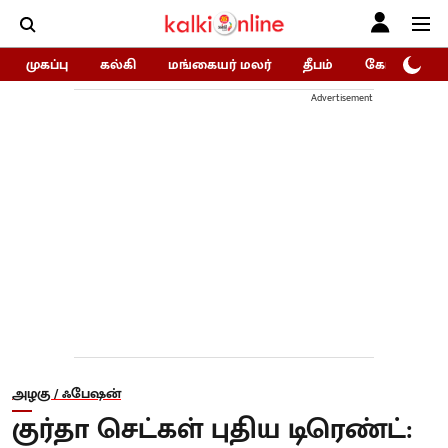
முகப்பு
கல்கி
மங்கையர் மலர்
தீபம்
கோகுலம்/Go
Advertisement
அழகு / ஃபேஷன்
குர்தா செட்கள் புதிய டிரெண்ட்: