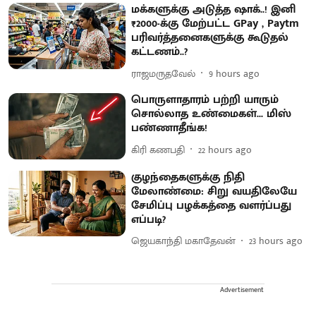
மக்களுக்கு அடுத்த ஷாக்..! இனி
₹2000-க்கு மேற்பட்ட GPay , Paytm
பரிவர்த்தனைகளுக்கு கூடுதல்
கட்டணம்..?
ராஜமருதவேல்
9 hours ago
பொருளாதாரம் பற்றி யாரும்
சொல்லாத உண்மைகள்... மிஸ்
பண்ணாதீங்க!
கிரி கணபதி
22 hours ago
குழந்தைகளுக்கு நிதி
மேலாண்மை: சிறு வயதிலேயே
சேமிப்பு பழக்கத்தை வளர்ப்பது
எப்படி?
ஜெயகாந்தி மகாதேவன்
23 hours ago
Advertisement