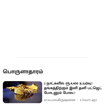
பொருளாதாரம்
2 நாட்களில் ரூ.4,400 உயர்வு.!
தங்கத்திற்கும் இனி தனி பட்ஜெட்
போடனும் போல.!
ரா.வ.பாலகிருஷ்ணன்
6 hours ago