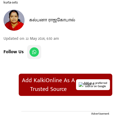
kurta-sets
கல்பனா ராஜகோபால்
Updated on
:
22 May 2026, 6:50 am
Follow Us
Add KalkiOnline As A
Add as a preferred
source on Google
Trusted Source
Advertisement