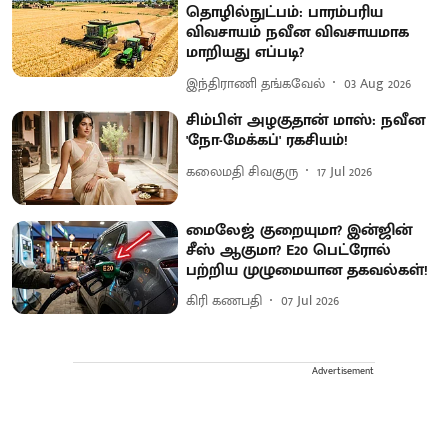
தொழில்நுட்பம்: பாரம்பரிய
விவசாயம் நவீன விவசாயமாக
மாறியது எப்படி?
இந்திராணி தங்கவேல்
03 Aug 2026
சிம்பிள் அழகுதான் மாஸ்: நவீன
'நோ-மேக்கப்' ரகசியம்!
கலைமதி சிவகுரு
17 Jul 2026
மைலேஜ் குறையுமா? இன்ஜின்
சீஸ் ஆகுமா? E20 பெட்ரோல்
பற்றிய முழுமையான தகவல்கள்!
கிரி கணபதி
07 Jul 2026
Advertisement