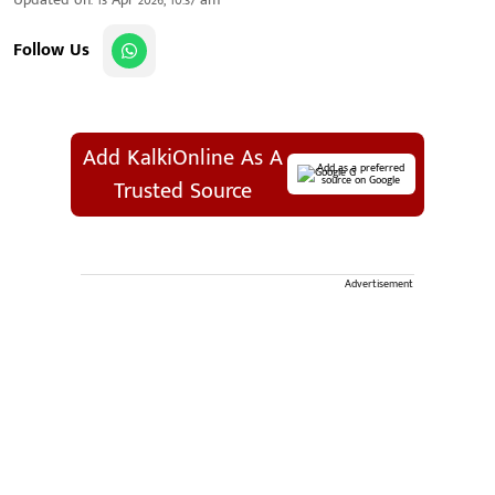
Follow Us
Add KalkiOnline As A
Add as a preferred
source on Google
Trusted Source
Advertisement