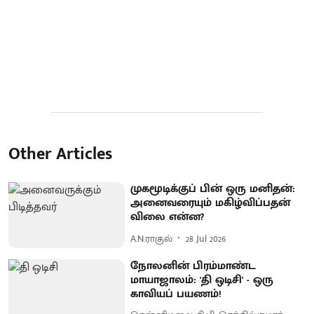
Other Articles
முகமூடிக்குப் பின் ஒரு மனிதன்:
அனைவரையும் மகிழ்விப்பதன்
விலை என்ன?
A.N.ராகுல்
28 Jul 2026
நோலனின் பிரம்மாண்ட
மாயாஜாலம்: 'தி ஒடிசி' - ஒரு
காவியப் பயணம்!