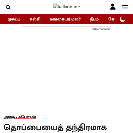
முகப்பு
கல்கி
மங்கையர் மலர்
தீபம்
கோகுலம்/Go
Advertisement
அழகு / ஃபேஷன்
தொப்பையைத் தந்திரமாக