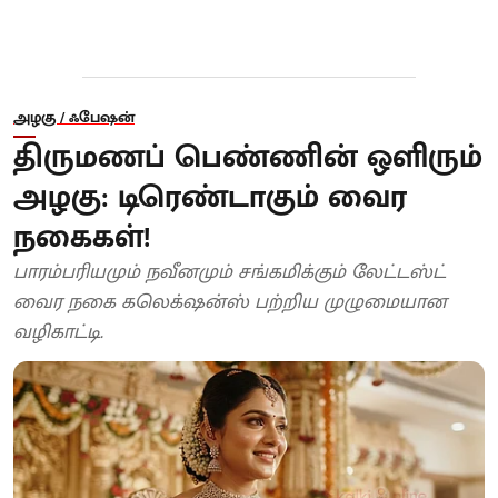
அழகு / ஃபேஷன்
திருமணப் பெண்ணின் ஒளிரும்
அழகு: டிரெண்டாகும் வைர
நகைகள்!
பாரம்பரியமும் நவீனமும் சங்கமிக்கும் லேட்டஸ்ட்
வைர நகை கலெக்‌ஷன்ஸ் பற்றிய முழுமையான
வழிகாட்டி.