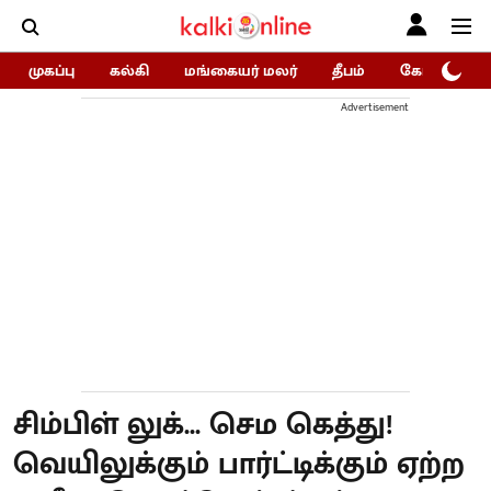
முகப்பு
கல்கி
மங்கையர் மலர்
தீபம்
கோகுலம்/Go
Advertisement
சிம்பிள் லுக்... செம கெத்து!
வெயிலுக்கும் பார்ட்டிக்கும் ஏற்ற