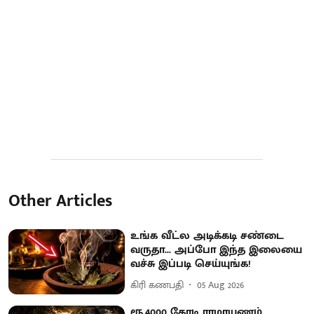
Other Articles
உங்க வீட்ல அடிக்கடி சண்டை
வருதா... அப்போ இந்த இலையை
வச்சு இப்படி செய்யுங்க!
கிரி கணபதி
05 Aug 2026
ரூ.4000 கோடி ராமாயணம்