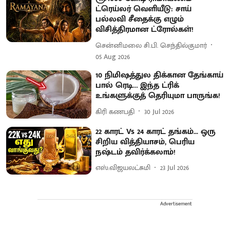
ட்ரெய்லர் வெளியீடு: சாய்
பல்லவி சீதைக்கு எழும்
விசித்திரமான ட்ரோல்கள்!
சென்னிமலை சி.பி. செந்தில்குமார்
05 Aug 2026
10 நிமிஷத்துல திக்கான தேங்காய்
பால் ரெடி… இந்த ட்ரிக்
உங்களுக்குத் தெரியுமா பாருங்க!
கிரி கணபதி
30 Jul 2026
22 காரட் Vs 24 காரட் தங்கம்... ஒரு
சிறிய வித்தியாசம், பெரிய
நஷ்டம் தவிர்க்கலாம்!
எஸ்.விஜயலட்சுமி
23 Jul 2026
Advertisement