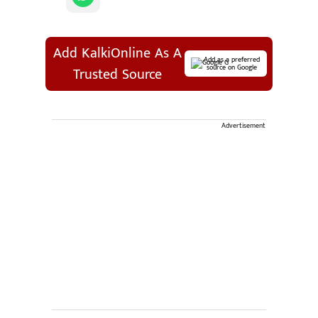
Add KalkiOnline As A
Add as a preferred
source on Google
Trusted Source
Advertisement