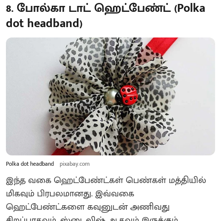
8. போல்கா டாட் ஹெட்பேண்ட் (Polka
dot headband)
Polka dot headband
pixabay.com
இந்த வகை ஹெட்பேண்ட்கள் பெண்கள் மத்தியில்
மிகவும் பிரபலமானது. இவ்வகை
ஹெட்பேண்ட்களை கவுனுடன் அணிவது
சிறப்பாகவும், ஸ்டைலிஷ் ஆகவும் இருக்கும்.