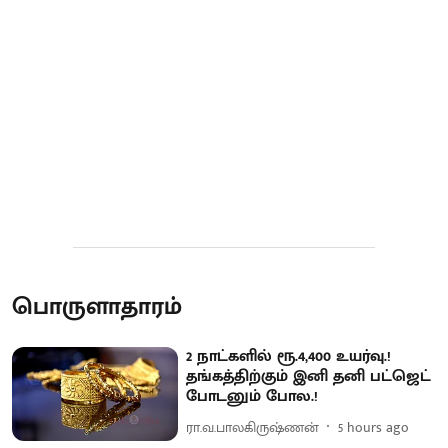
பொருளாதாரம்
2 நாட்களில் ரூ.4,400 உயர்வு.!
தங்கத்திற்கும் இனி தனி பட்ஜெட்
போடனும் போல.!
ரா.வ.பாலகிருஷ்ணன்
5 hours ago