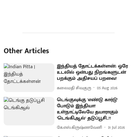
Other Articles
இந்தியத் தோட்டக்கள்ளன்: ஒரே
உடலில் ஒன்பது நிறங்களுடன்
பறக்கும் அதிசயப் பறவை!
கலைமதி சிவகுரு
05 Aug 2026
டெங்குவுக்கு 'எண்டு கார்டு'
போடும் இந்தியா!
உள்நாட்டிலேயே தயாராகும்
'டெங்கிஆல்' தடுப்பூசி..!!
கே.எஸ்.கிருஷ்ணவேனி
31 Jul 2026