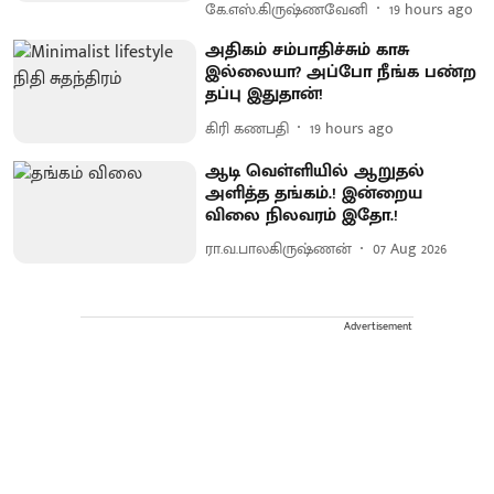
கே.எஸ்.கிருஷ்ணவேனி
19 hours ago
அதிகம் சம்பாதிச்சும் காசு
இல்லையா? அப்போ நீங்க பண்ற
தப்பு இதுதான்!
கிரி கணபதி
19 hours ago
ஆடி வெள்ளியில் ஆறுதல்
அளித்த தங்கம்.! இன்றைய
விலை நிலவரம் இதோ.!
ரா.வ.பாலகிருஷ்ணன்
07 Aug 2026
Advertisement