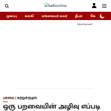
முகப்பு
கல்கி
மங்கையர் மலர்
தீபம்
கோகுலம்/Go
Advertisement
பசுமை / சுற்றுச்சூழல்
ஒரு பறவையின் அழிவு எப்படி