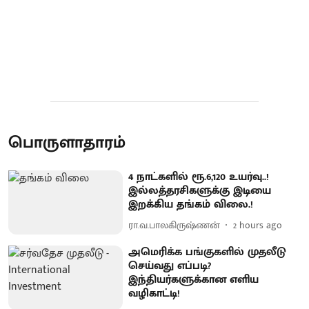
பொருளாதாரம்
4 நாட்களில் ரூ.6,120 உயர்வு..!
இல்லத்தரசிகளுக்கு இடியை
இறக்கிய தங்கம் விலை.!
ரா.வ.பாலகிருஷ்ணன்
2 hours ago
அமெரிக்க பங்குகளில் முதலீடு
செய்வது எப்படி?
இந்தியர்களுக்கான எளிய
வழிகாட்டி!