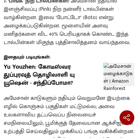
7. ‘பிங்க்’ நிற டால்பின்கள்:
அமேசான் நதியில்
இளஞ்சிவப்பு (Pink) நிற நன்னீர் டால்பின்கள்
வாழ்கின்றன. இவை ‘போட்டோ’ (Boto) என்று
அழைக்கப்படுகின்றன. மூளையின் அளவு
மனிதர்களை விட 40% பெரியதாகக் கொண்ட இந்த
டால்பின்கள் மிகுந்த புத்திசாலித்தனம் வாய்ந்தவை.
இதையும் படியுங்கள்:
Yu Youzhen: கோடீஸ்வர
துப்புரவுத் தொழிலாளி யு
யூஷென் - சந்திப்போமா?
அமேசான் காடுகளும் நதியும் வெறுமனே இயற்கை
எழில் கொஞ்சும் பகுதிகள் மட்டுமல்ல; அவை
உலகளாவிய தட்பவெப்ப நிலையைச்
சமநிலையிலும், பூமிக்குத் தேவையான ஆக்சிஜனை
உற்பத்தி செய்வதிலும் முக்கியப் பங்கு வகிக்கின்றன.