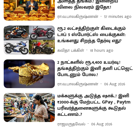
அளித்த தங்கம்.! இன்றைய
விலை நிலவரம் இதோ.!
ரா.வ.பாலகிருஷ்ணன்
57 minutes ago
ரூ.2 லட்சத்திற்குள் கிடைக்கும்
டாப் 5 ஸ்போர்ட்ஸ் பைக்குகள்:
உங்களது சிறந்த தேர்வு எது?
கவிதா பக்கிள்
18 hours ago
2 நாட்களில் ரூ.4,400 உயர்வு.!
தங்கத்திற்கும் இனி தனி பட்ஜெட்
போடனும் போல.!
ரா.வ.பாலகிருஷ்ணன்
06 Aug 2026
மக்களுக்கு அடுத்த ஷாக்..! இனி
₹2000-க்கு மேற்பட்ட GPay , Paytm
பரிவர்த்தனைகளுக்கு கூடுதல்
கட்டணம்..?
ராஜமருதவேல்
06 Aug 2026