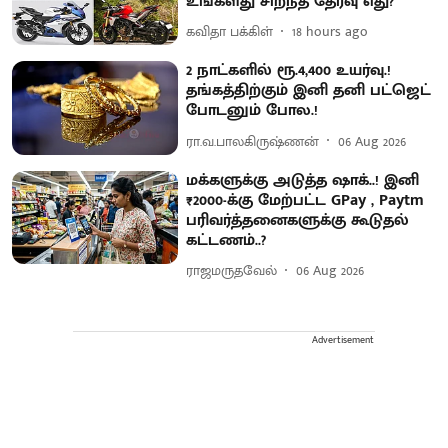
உங்களது சிறந்த தேர்வு எது?
கவிதா பக்கிள்
18 hours ago
2 நாட்களில் ரூ.4,400 உயர்வு.!
தங்கத்திற்கும் இனி தனி பட்ஜெட்
போடனும் போல.!
ரா.வ.பாலகிருஷ்ணன்
06 Aug 2026
மக்களுக்கு அடுத்த ஷாக்..! இனி
₹2000-க்கு மேற்பட்ட GPay , Paytm
பரிவர்த்தனைகளுக்கு கூடுதல்
கட்டணம்..?
ராஜமருதவேல்
06 Aug 2026
Advertisement