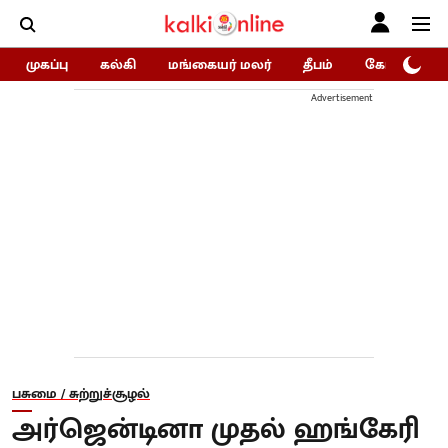
முகப்பு
கல்கி
மங்கையர் மலர்
தீபம்
கோகுலம்/Go
Advertisement
பசுமை / சுற்றுச்சூழல்
அர்ஜென்டினா முதல் ஹங்கேரி