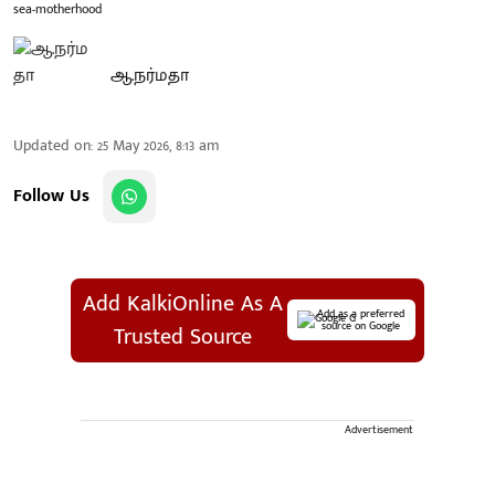
sea-motherhood
ஆ.நர்மதா
Updated on
:
25 May 2026, 8:13 am
Follow Us
Add KalkiOnline As A
Add as a preferred
source on Google
Trusted Source
Advertisement