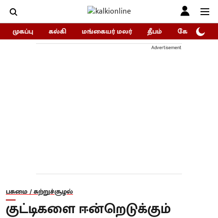
முகப்பு
கல்கி
மங்கையர் மலர்
தீபம்
கோகுலம்/Go
Advertisement
பசுமை / சுற்றுச்சூழல்
குட்டிகளை ஈன்றெடுக்கும்