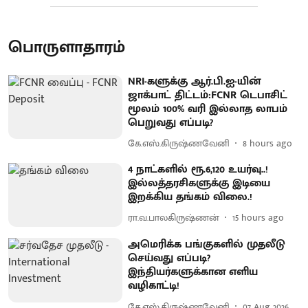
பொருளாதாரம்
NRI-களுக்கு ஆர்.பி.ஐ-யின்
ஜாக்பாட் திட்டம்:FCNR டெபாசிட்
மூலம் 100% வரி இல்லாத லாபம்
பெறுவது எப்படி?
கே.எஸ்.கிருஷ்ணவேனி
8 hours ago
4 நாட்களில் ரூ.6,120 உயர்வு..!
இல்லத்தரசிகளுக்கு இடியை
இறக்கிய தங்கம் விலை.!
ரா.வ.பாலகிருஷ்ணன்
15 hours ago
அமெரிக்க பங்குகளில் முதலீடு
செய்வது எப்படி?
இந்தியர்களுக்கான எளிய
வழிகாட்டி!
கே.எஸ்.கிருஷ்ணவேனி
07 Aug 2026