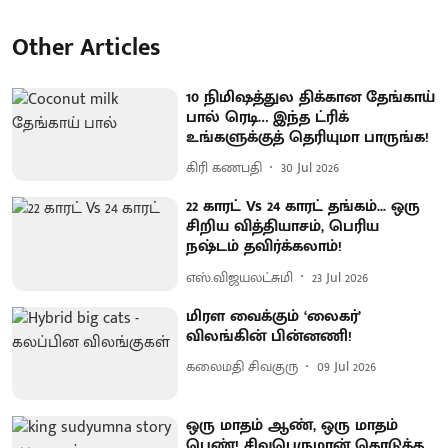
Other Articles
10 நிமிஷத்துல திக்கான தேங்காய்
பால் ரெடி… இந்த ட்ரிக்
உங்களுக்குத் தெரியுமா பாருங்க!
கிரி கணபதி
30 Jul 2026
22 காரட் Vs 24 காரட் தங்கம்... ஒரு
சிறிய வித்தியாசம், பெரிய
நஷ்டம் தவிர்க்கலாம்!
எஸ்.விஜயலட்சுமி
23 Jul 2026
மிரள வைக்கும் ‘லைகர்’
விலங்கின் பின்னணி!
கலைமதி சிவகுரு
09 Jul 2026
ஒரு மாதம் ஆண், ஒரு மாதம்
பெண்! சிவபெருமான் கொடுத்த