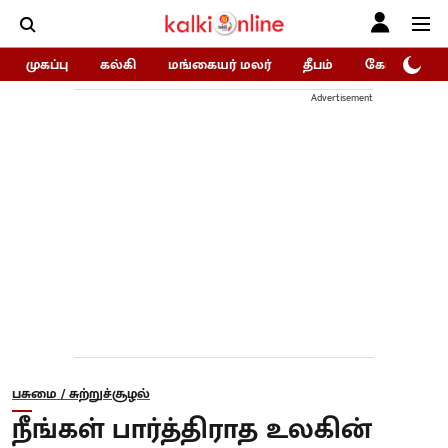
முகப்பு
கல்கி
மங்கையர் மலர்
தீபம்
கோகுலம்/Go
Advertisement
பசுமை / சுற்றுச்சூழல்
நீங்கள் பார்த்திராத உலகின்