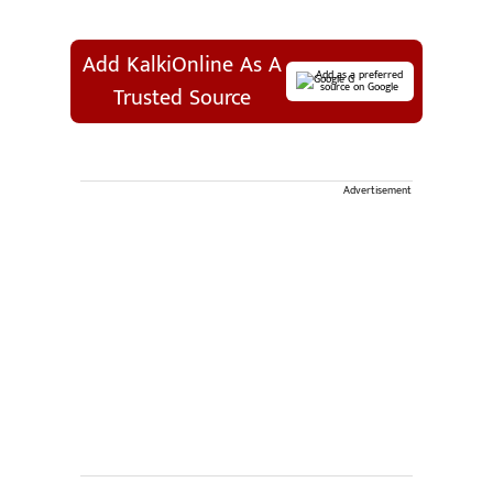
Add KalkiOnline As A
Add as a preferred
source on Google
Trusted Source
Advertisement