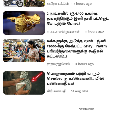
கவிதா பக்கிள்
4 hours ago
2 நாட்களில் ரூ.4,400 உயர்வு.!
தங்கத்திற்கும் இனி தனி பட்ஜெட்
போடனும் போல.!
ரா.வ.பாலகிருஷ்ணன்
11 hours ago
மக்களுக்கு அடுத்த ஷாக்..! இனி
₹2000-க்கு மேற்பட்ட GPay , Paytm
பரிவர்த்தனைகளுக்கு கூடுதல்
கட்டணம்..?
ராஜமருதவேல்
14 hours ago
பொருளாதாரம் பற்றி யாரும்
சொல்லாத உண்மைகள்... மிஸ்
பண்ணாதீங்க!
கிரி கணபதி
05 Aug 2026
Advertisement