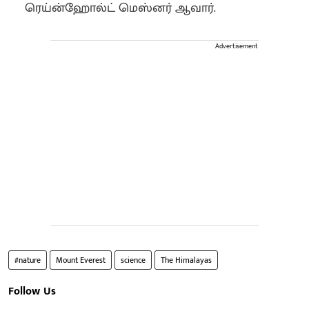
ரெய்ன்ஹோல்ட் மெஸ்னர் ஆவார்.
Advertisement
#nature
Mount Everest
science
The Himalayas
Follow Us