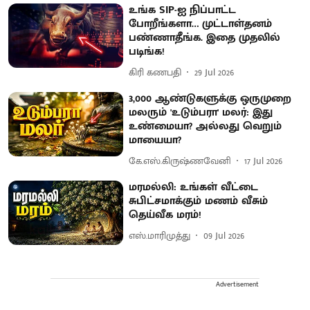
உங்க SIP-ஐ நிப்பாட்ட
போறீங்களா… முட்டாள்தனம்
பண்ணாதீங்க. இதை முதலில்
படிங்க!
கிரி கணபதி
29 Jul 2026
3,000 ஆண்டுகளுக்கு ஒருமுறை
மலரும் 'உடும்பரா' மலர்: இது
உண்மையா? அல்லது வெறும்
மாயையா?
கே.எஸ்.கிருஷ்ணவேனி
17 Jul 2026
மரமல்லி: உங்கள் வீட்டை
சுபிட்சமாக்கும் மணம் வீசும்
தெய்வீக மரம்!
எஸ்.மாரிமுத்து
09 Jul 2026
Advertisement