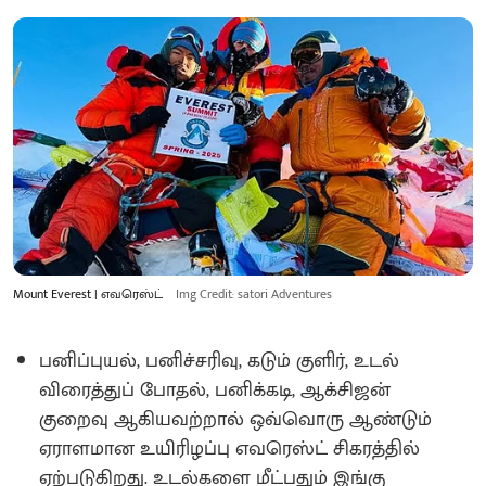
Mount Everest | எவரெஸ்ட்
Img Credit: satori Adventures
பனிப்புயல், பனிச்சரிவு, கடும் குளிர், உடல்
விரைத்துப் போதல், பனிக்கடி, ஆக்சிஜன்
குறைவு ஆகியவற்றால் ஒவ்வொரு ஆண்டும்
ஏராளமான உயிரிழப்பு எவரெஸ்ட் சிகரத்தில்
ஏற்படுகிறது. உடல்களை மீட்பதும் இங்கு