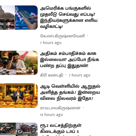
அமெரிக்க பங்குகளில்
முதலீடு செய்வது எப்படி?
இந்தியர்களுக்கான எளிய
வழிகாட்டி!
கே.எஸ்.கிருஷ்ணவேனி
7 hours ago
அதிகம் சம்பாதிச்சும் காசு
இல்லையா? அப்போ நீங்க
பண்ற தப்பு இதுதான்!
கிரி கணபதி
7 hours ago
ஆடி வெள்ளியில் ஆறுதல்
அளித்த தங்கம்.! இன்றைய
விலை நிலவரம் இதோ.!
ரா.வ.பாலகிருஷ்ணன்
14 hours ago
ரூ.2 லட்சத்திற்குள்
கிடைக்கும் டாப் 5