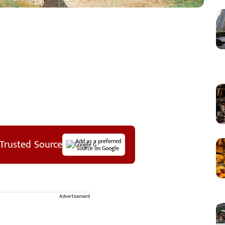
Trusted Source
Add as a preferred
source on Google
Advertisement