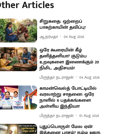
ther Articles
சிறுகதை: ஒற்றைப்
பாகற்காயின் தவிப்பு!
ஆ.நர்மதா
04 Aug 2026
ஒரே கூரையின் கீழ்
தனித்தனியா? குடும்ப
உறவுகளை இணைக்கும் 20
நிமிட அதிசயம்!
பிருந்தா நடராஜன்
04 Aug 2026
காமன்வெல்த் போட்டியில்
வரலாற்று சாதனை: ஒரே
நாளில் 6 பதக்கங்களை
அள்ளிய இந்தியா!
பிருந்தா நடராஜன்
01 Aug 2026
புதுப்பொருள் மேல ஏன்
இத்தனை பாசம்? நம்ம ஊரு