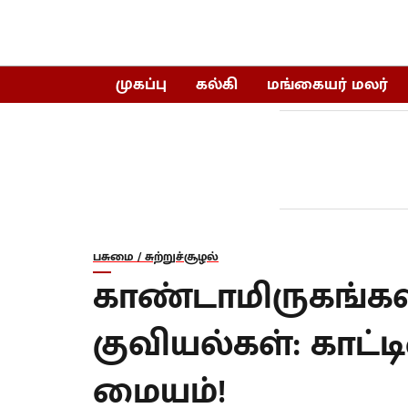
முகப்பு
கல்கி
மங்கையர் மலர்
பசுமை / சுற்றுச்சூழல்
காண்டாமிருகங்க
குவியல்கள்: காட்
மையம்!