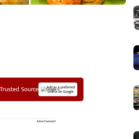
Trusted Source
Add as a preferred
source on Google
Advertisement