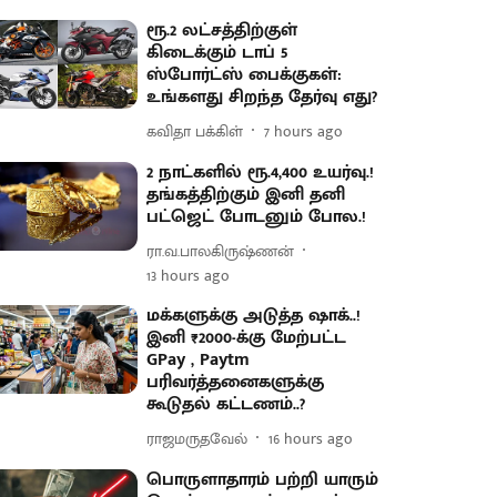
ரூ.2 லட்சத்திற்குள்
கிடைக்கும் டாப் 5
ஸ்போர்ட்ஸ் பைக்குகள்:
உங்களது சிறந்த தேர்வு எது?
கவிதா பக்கிள்
7 hours ago
2 நாட்களில் ரூ.4,400 உயர்வு.!
தங்கத்திற்கும் இனி தனி
பட்ஜெட் போடனும் போல.!
ரா.வ.பாலகிருஷ்ணன்
13 hours ago
மக்களுக்கு அடுத்த ஷாக்..!
இனி ₹2000-க்கு மேற்பட்ட
GPay , Paytm
பரிவர்த்தனைகளுக்கு
கூடுதல் கட்டணம்..?
ராஜமருதவேல்
16 hours ago
பொருளாதாரம் பற்றி யாரும்