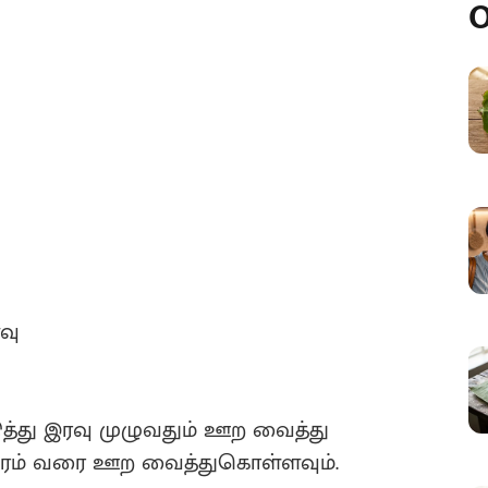
O
வு
ுத்து இரவு முழுவதும் ஊற வைத்து
ேரம் வரை ஊற வைத்துகொள்ளவும்.