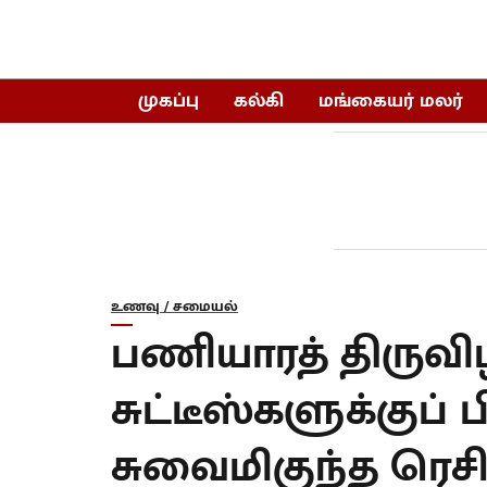
முகப்பு
கல்கி
மங்கையர் மலர்
உணவு / சமையல்
பணியாரத் திருவிழா
சுட்டீஸ்களுக்குப் 
சுவைமிகுந்த ரெசி