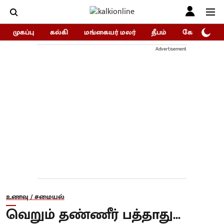
முகப்பு
கல்கி
மங்கையர் மலர்
தீபம்
கோகுலம்/Go
Advertisement
உணவு / சமையல்
வெறும் தண்ணீர் பத்தாது...