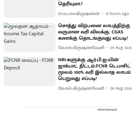
தெரியுமா.?
ரா.வ.பாலகிருஷ்ணன்
16 hours ago
சொத்து விற்பனை லாபத்திற்கு
வருமான வரி விலக்கு: CGAS
கணக்கு தொடங்குவது எப்படி?
கே.எஸ்.கிருஷ்ணவேனி
09 Aug 2026
NRI-களுக்கு ஆர்.பி.ஐ-யின்
ஜாக்பாட் திட்டம்:FCNR டெபாசிட்
மூலம் 100% வரி இல்லாத லாபம்
பெறுவது எப்படி?
கே.எஸ்.கிருஷ்ணவேனி
08 Aug 2026
Advertisement