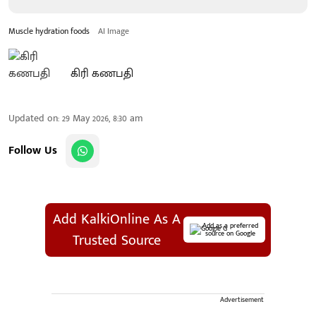
Muscle hydration foods
AI Image
கிரி கணபதி
Updated on
:
29 May 2026, 8:30 am
Follow Us
Add KalkiOnline As A
Add as a preferred
source on Google
Trusted Source
Advertisement