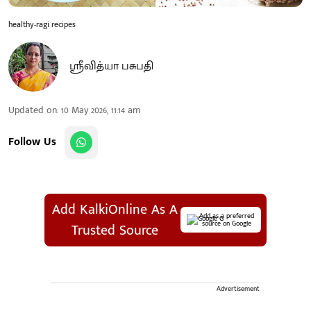
healthy-ragi recipes
ஸ்ரீவித்யா பசுபதி
Updated on
:
10 May 2026, 11:14 am
Follow Us
Add KalkiOnline As A
Add as a preferred
source on Google
Trusted Source
Advertisement