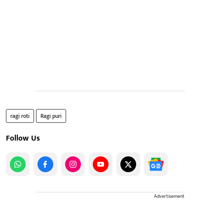
ragi roti
Ragi puri
Follow Us
Advertisement