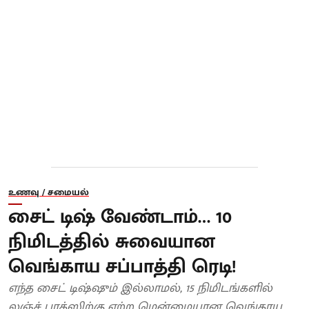
உணவு / சமையல்
சைட் டிஷ் வேண்டாம்… 10
நிமிடத்தில் சுவையான
வெங்காய சப்பாத்தி ரெடி!
எந்த சைட் டிஷ்ஷும் இல்லாமல், 15 நிமிடங்களில்
லஞ்ச் பாக்ஸிற்கு ஏற்ற மென்மையான வெங்காய