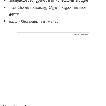
கொத்தமல்லி இலைகள் - 2 டேபிள் ஸ்பூன்
எண்ணெய் அல்லது நெய் - தேவையான
அளவு
உப்பு - தேவையான அளவு
Advertisement