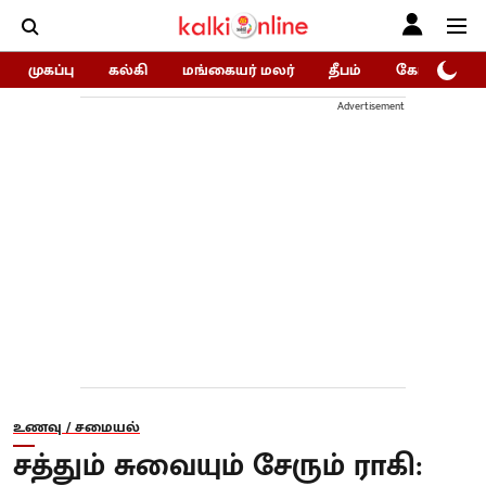
முகப்பு
கல்கி
மங்கையர் மலர்
தீபம்
கோகுலம்/Go
Advertisement
உணவு / சமையல்
சத்தும் சுவையும் சேரும் ராகி: