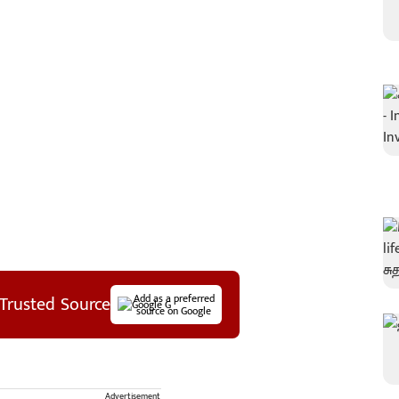
Trusted Source
Add as a preferred
source on Google
Advertisement