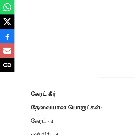
கேரட் கீர்
தேவையான பொருட்கள்:
கேரட் - 3
முந்திரி - 6