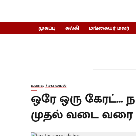
முகப்பு
கல்கி
மங்கையர் மலர்
உணவு / சமையல்
ஒரே ஒரு கேரட்... ந
முதல் வடை வரை அ