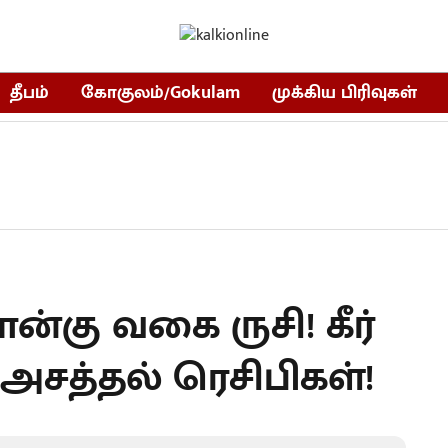
தீபம்
கோகுலம்/Gokulam
முக்கிய பிரிவுகள்
ான்கு வகை ருசி! கீர்
சத்தல் ரெசிபிகள்!