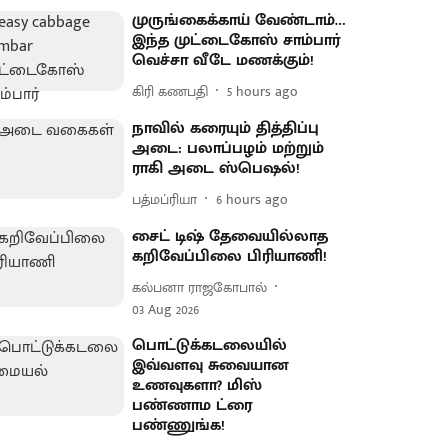
முருங்கைக்காய் வேண்டாம்…
இந்த முட்டைகோஸ் சாம்பார்
வெச்சா வீடே மணக்கும்!
கிரி கணபதி
5 hours ago
நாவில் கரையும் தித்திப்பு
அடை: பலாப்பழம் மற்றும்
ராகி அடை ஸ்பெஷல்!
பத்மப்ரியா
6 hours ago
சைட் டிஷ் தேவையில்லாத
கறிவேப்பிலை பிரியாணி!
கல்பனா ராஜகோபால்
03 Aug 2026
பொட்டுக்கடலையில்
இவ்வளவு சுவையான
உணவுகளா? மிஸ்
பண்ணாம ட்ரை
பண்ணுங்க!