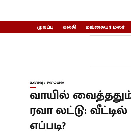
முகப்பு
கல்கி
மங்கையர் மலர்
உணவு / சமையல்
வாயில் வைத்ததும்
ரவா லட்டு: வீட்டி
எப்படி?