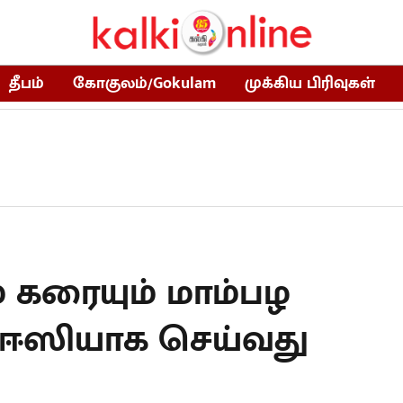
தீபம்
கோகுலம்/Gokulam
முக்கிய பிரிவுகள்
 கரையும் மாம்பழ
ல் ஈஸியாக செய்வது