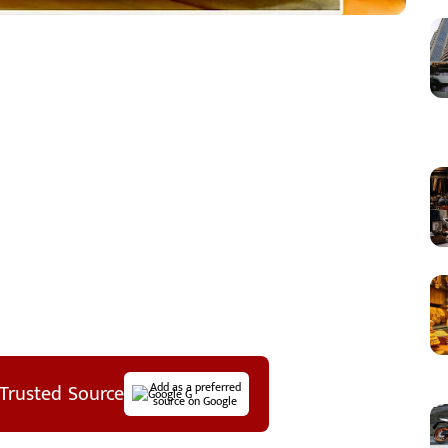
Trusted Source
Add as a preferred
source on Google