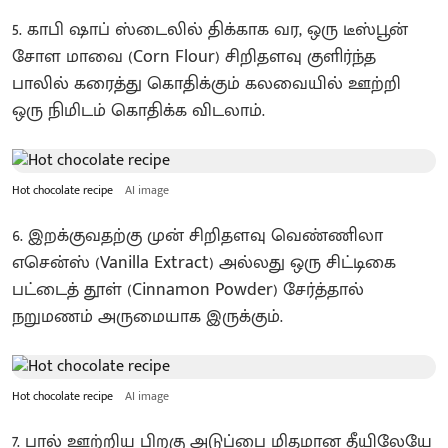
5. காபி ஷாப் ஸ்டைலில் திக்காக வர, ஒரு டீஸ்பூன்
சோள மாவை (Corn Flour) சிறிதளவு குளிர்ந்த
பாலில் கரைத்து கொதிக்கும் கலவையில் ஊற்றி
ஒரு நிமிடம் கொதிக்க விடலாம்.
Hot chocolate recipe
AI image
6. இறக்குவதற்கு முன் சிறிதளவு வெண்ணிலா
எசென்ஸ் (Vanilla Extract) அல்லது ஒரு சிட்டிகை
பட்டைத் தூள் (Cinnamon Powder) சேர்த்தால்
நறுமணம் அருமையாக இருக்கும்.
Hot chocolate recipe
AI image
7. பால் ஊற்றிய பிறகு அடுப்பை மிதமான தீயிலேயே