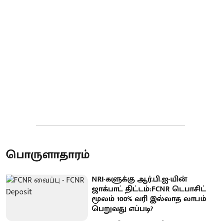
பொருளாதாரம்
NRI-களுக்கு ஆர்.பி.ஐ-யின்
ஜாக்பாட் திட்டம்:FCNR டெபாசிட்
மூலம் 100% வரி இல்லாத லாபம்
பெறுவது எப்படி?