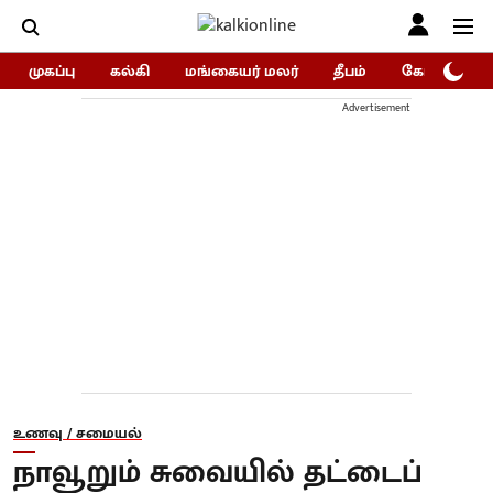
முகப்பு
கல்கி
மங்கையர் மலர்
தீபம்
கோகுலம்/Go
Advertisement
உணவு / சமையல்
நாவூறும் சுவையில் தட்டைப்