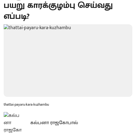
பயறு காரக்குழம்பு செய்வது
எப்படி?
thattai-payaru-kara-kuzhambu
கல்பனா ராஜகோபால்