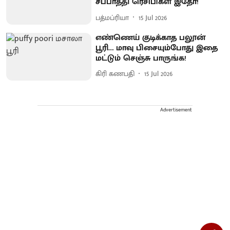
சப்பாத்தி ரெசிபிகள் இதோ!
பத்மப்ரியா
15 Jul 2026
எண்ணெய் குடிக்காத பலூன்
பூரி… மாவு பிசையும்போது இதை
மட்டும் செஞ்சு பாருங்க!
கிரி கணபதி
15 Jul 2026
Advertisement