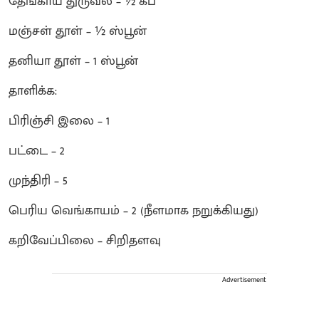
தேங்காய் துருவல் – ½ கப்
மஞ்சள் தூள் – ½ ஸ்பூன்
தனியா தூள் – 1 ஸ்பூன்
தாளிக்க:
பிரிஞ்சி இலை – 1
பட்டை – 2
முந்திரி – 5
பெரிய வெங்காயம் – 2 (நீளமாக நறுக்கியது)
கறிவேப்பிலை – சிறிதளவு
Advertisement