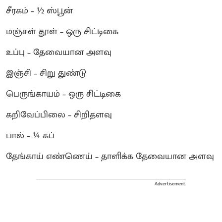
சீரகம் – ½ ஸ்பூன்
மஞ்சள் தூள் – ஒரு சிட்டிகை
உப்பு – தேவையான அளவு
இஞ்சி – சிறு துண்டு
பெருங்காயம் – ஒரு சிட்டிகை
கறிவேப்பிலை – சிறிதளவு
பால் – ¼ கப்
தேங்காய் எண்ணெய் – தாளிக்க தேவையான அளவு
Advertisement