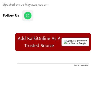
Updated on
:
06 May 2026, 6:20 am
Follow Us
Add KalkiOnline As A
Add as a preferred
source on Google
Trusted Source
Advertisement