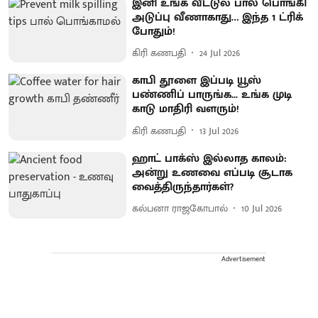
இனி உங்க வீட்டுல பால் பொங்கி
அடுப்பு வீணாகாது… இந்த 1 ட்ரிக்
போதும்!
கிரி கணபதி
24 Jul 2026
காபி தூளை இப்படி யூஸ்
பண்ணிப் பாருங்க... உங்க முடி
காடு மாதிரி வளரும்!
கிரி கணபதி
13 Jul 2026
ஹாட் பாக்ஸ் இல்லாத காலம்:
அன்று உணவை எப்படி சூடாக
வைத்திருந்தார்கள்?
கல்பனா ராஜகோபால்
10 Jul 2026
Advertisement