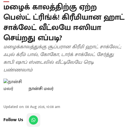
மழைக் காலத்திற்கு ஏற்ற
பெஸ்ட் ட்ரிங்க்! கிரீமியான ஹாட்
சாக்லேட் வீட்லயே ஈஸியா
செய்றது எப்படி?
மழைக்காலத்துக்கு சூப்பரான கிரீமி ஹாட் சாக்லேட்;
ஃபுல் க்ரீம் பால், கோகோ, டார்க் சாக்லேட் சேர்த்து
காபி ஷாப் ஸ்டைலில் வீட்டிலேயே ரெடி
பண்ணலாம்
நான்சி மலர்
Updated on
:
08 Aug 2026, 10:08 am
Follow Us