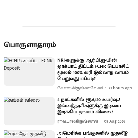
பொருளாதாரம்
NRI-களுக்கு ஆர்.பி.ஐ-யின்
ஜாக்பாட் திட்டம்:FCNR டெபாசிட்
மூலம் 100% வரி இல்லாத லாபம்
பெறுவது எப்படி?
கே.எஸ்.கிருஷ்ணவேனி
23 hours ago
4 நாட்களில் ரூ.6,120 உயர்வு..!
இல்லத்தரசிகளுக்கு இடியை
இறக்கிய தங்கம் விலை.!
ரா.வ.பாலகிருஷ்ணன்
08 Aug 2026
அமெரிக்க பங்குகளில் முதலீடு