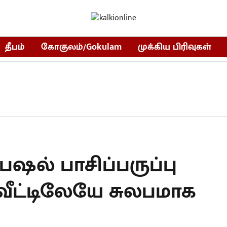
தீபம்
கோகுலம்/Gokulam
முக்கிய பிரிவுகள்
ஷல் பாசிப்பருப்பு
ீட்டிலேயே சுலபமாக