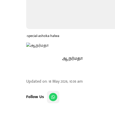
-special-ashoka-halwa
ஆ.நர்மதா
Updated on
:
18 May 2026, 10:36 am
Follow Us