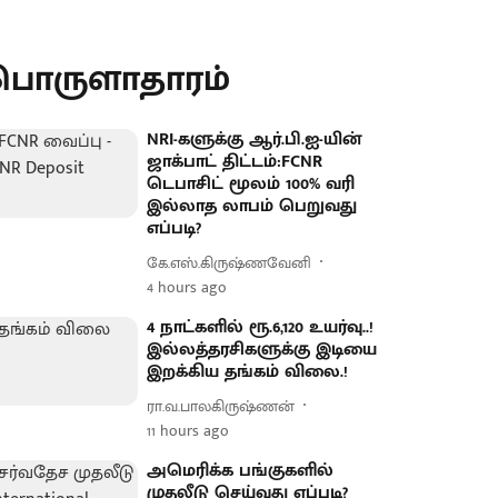
பொருளாதாரம்
NRI-களுக்கு ஆர்.பி.ஐ-யின்
ஜாக்பாட் திட்டம்:FCNR
டெபாசிட் மூலம் 100% வரி
இல்லாத லாபம் பெறுவது
எப்படி?
கே.எஸ்.கிருஷ்ணவேனி
4 hours ago
4 நாட்களில் ரூ.6,120 உயர்வு..!
இல்லத்தரசிகளுக்கு இடியை
இறக்கிய தங்கம் விலை.!
ரா.வ.பாலகிருஷ்ணன்
11 hours ago
அமெரிக்க பங்குகளில்
முதலீடு செய்வது எப்படி?