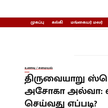
முகப்பு
கல்கி
மங்கையர் மலர்
உணவு / சமையல்
திருவையாறு ஸ்பெ
அசோகா அல்வா: வ
செய்வது எப்படி?