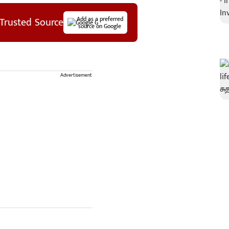
Trusted Source
Add as a preferred
source on Google
Advertisement