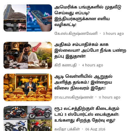
அமெரிக்க பங்குகளில் முதலீடு
செய்வது எப்படி?
இந்தியர்களுக்கான எளிய
வழிகாட்டி!
கே.எஸ்.கிருஷ்ணவேனி
3 hours ago
அதிகம் சம்பாதிச்சும் காசு
இல்லையா? அப்போ நீங்க பண்ற
தப்பு இதுதான்!
கிரி கணபதி
4 hours ago
ஆடி வெள்ளியில் ஆறுதல்
அளித்த தங்கம்.! இன்றைய
விலை நிலவரம் இதோ.!
ரா.வ.பாலகிருஷ்ணன்
11 hours ago
ரூ.2 லட்சத்திற்குள் கிடைக்கும்
டாப் 5 ஸ்போர்ட்ஸ் பைக்குகள்:
உங்களது சிறந்த தேர்வு எது?
கவிதா பக்கிள்
06 Aug 2026