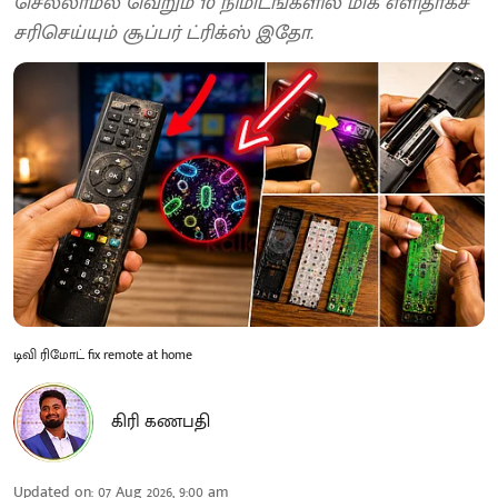
செல்லாமல் வெறும் 10 நிமிடங்களில் மிக எளிதாகச்
சரிசெய்யும் சூப்பர் ட்ரிக்ஸ் இதோ.
டிவி ரிமோட் fix remote at home
கிரி கணபதி
Updated on
:
07 Aug 2026, 9:00 am