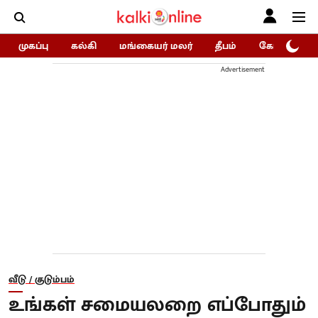
முகப்பு
கல்கி
மங்கையர் மலர்
தீபம்
கோகுலம்/Go
Advertisement
வீடு / குடும்பம்
உங்கள் சமையலறை எப்போதும்