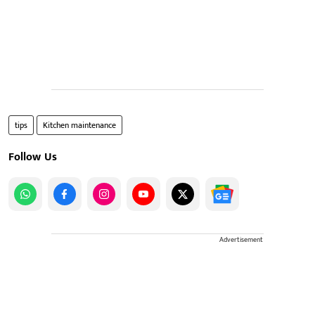
tips
Kitchen maintenance
Follow Us
Advertisement