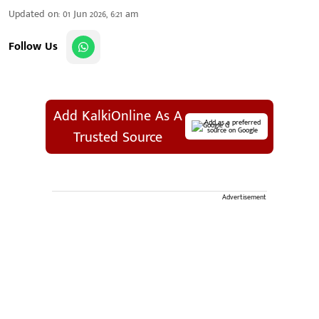
Updated on
:
01 Jun 2026, 6:21 am
Follow Us
Add KalkiOnline As A
Add as a preferred
source on Google
Trusted Source
Advertisement