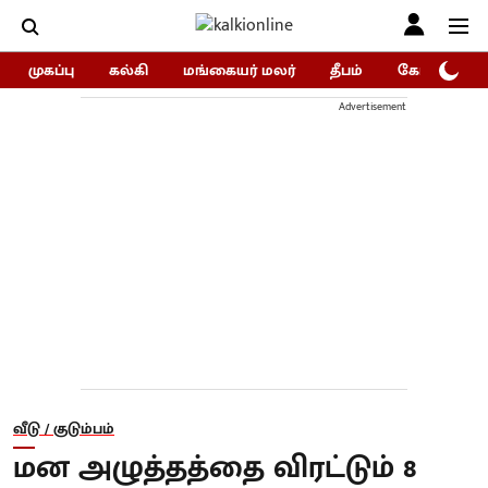
முகப்பு
கல்கி
மங்கையர் மலர்
தீபம்
கோகுலம்/Go
Advertisement
வீடு / குடும்பம்
மன அழுத்தத்தை விரட்டும் 8