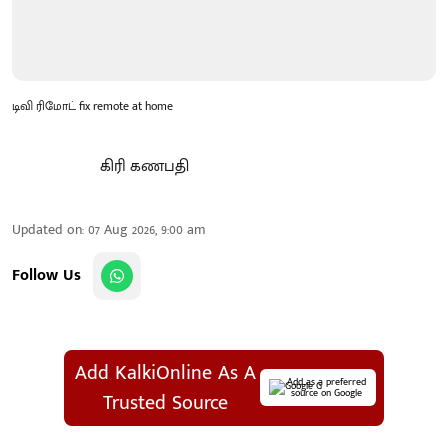
டிவி ரிமோட் fix remote at home
கிரி கணபதி
Updated on
:
07 Aug 2026, 9:00 am
Follow Us
Add KalkiOnline As A
Add as a preferred
source on Google
Trusted Source