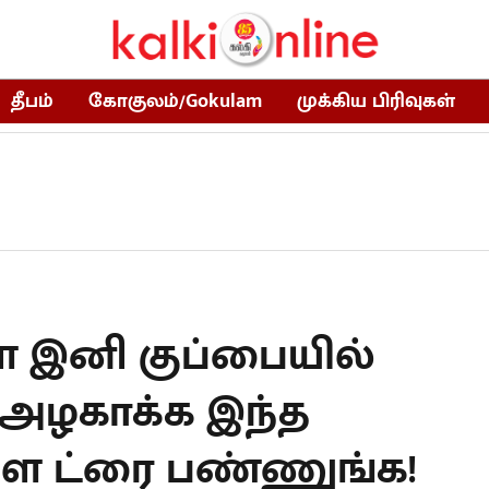
தீபம்
கோகுலம்/Gokulam
முக்கிய பிரிவுகள்
இனி குப்பையில்
ை அழகாக்க இந்த
களை ட்ரை பண்ணுங்க!