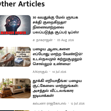
ther Articles
30 வயதுக்கு மேல் ஞாபக
சக்தி குறைகிறதா?
நினைவாற்றலை
பலப்படுத்த சூப்பர் டிப்ஸ்!
ச. நாகராஜன்
05 Aug 2026
பழைய ஆடைகளை
எப்போது மாற்ற வேண்டும்?
உடல்நலமும் சுற்றுசூழலும்
சொல்லும் உண்மை!
A.N.ராகுல்
14 Jul 2026
தூக்கி எறியாதீங்க! பழைய
சூட்கேஸை மாற்றுங்கள்:
அசத்தல் வீட்டலங்கார
ஐடியாக்கள்!
கல்பனா ராஜகோபால்
12 Jul 2026