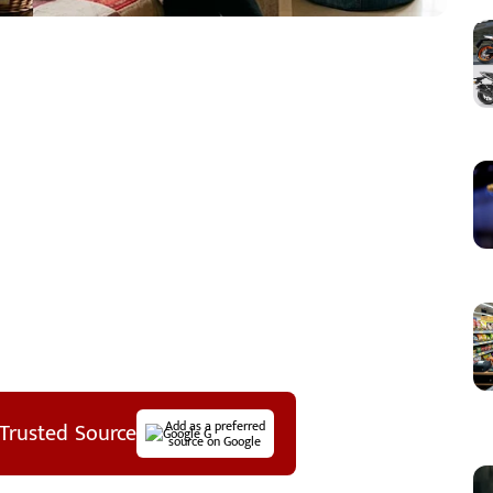
Trusted Source
Add as a preferred
source on Google