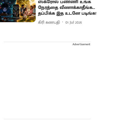
ஸ்க்ரோல் பண்ணி உங்க
நேரத்தை வீணாக்காதீங்க...
தப்பிக்க இத உடனே படிங்க!
கிரி கணபதி
01 Jul 2026
Advertisement