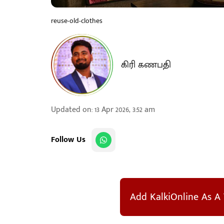
reuse-old-clothes
கிரி கணபதி
Updated on
:
13 Apr 2026, 3:52 am
Follow Us
Add KalkiOnline As A 