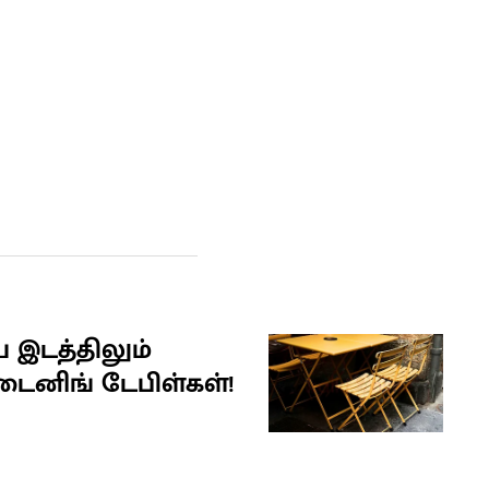
ிய இடத்திலும்
டைனிங் டேபிள்கள்!