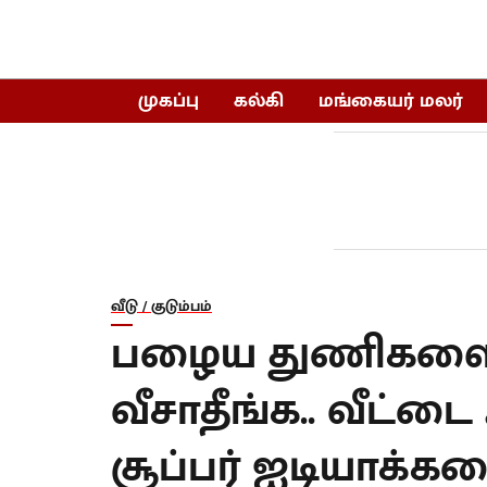
முகப்பு
கல்கி
மங்கையர் மலர்
வீடு / குடும்பம்
பழைய துணிகளை 
வீசாதீங்க.. வீட்ட
சூப்பர் ஐடியாக்