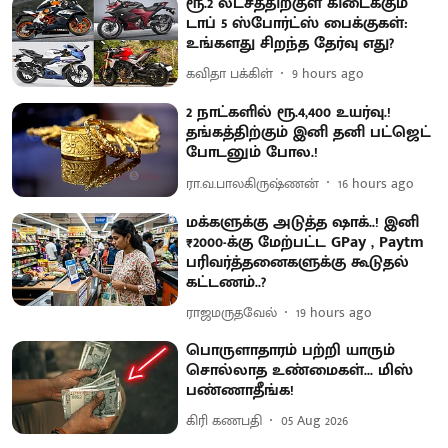
ரூ.2 லட்சத்திற்குள் கிடைக்கும்
டாப் 5 ஸ்போர்ட்ஸ் பைக்குகள்:
உங்களது சிறந்த தேர்வு எது?
கவிதா பக்கிள்
9 hours ago
2 நாட்களில் ரூ.4,400 உயர்வு.!
தங்கத்திற்கும் இனி தனி பட்ஜெட்
போடனும் போல.!
ரா.வ.பாலகிருஷ்ணன்
16 hours ago
மக்களுக்கு அடுத்த ஷாக்..! இனி
₹2000-க்கு மேற்பட்ட GPay , Paytm
பரிவர்த்தனைகளுக்கு கூடுதல்
கட்டணம்..?
ராஜமருதவேல்
19 hours ago
பொருளாதாரம் பற்றி யாரும்
சொல்லாத உண்மைகள்... மிஸ்
பண்ணாதீங்க!
கிரி கணபதி
05 Aug 2026