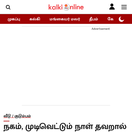
முகப்பு
கல்கி
மங்கையர் மலர்
தீபம்
கோகுலம்/Go
Advertisement
வீடு / குடும்பம்
நகம், முடிவெட்டும் நாள் தவறால்