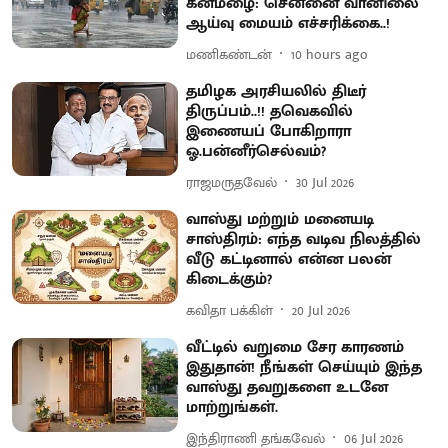
கனமழை: சென்னை வானிலை
ஆய்வு மையம் எச்சரிக்கை..!
மணிகண்டன்
10 hours ago
தமிழக அரசியலில் திடீர்
திருப்பம்..!! தவெகவில்
இணையப் போகிறாரா
ஓ.பன்னீர்செல்வம்?
ராஜமருதவேல்
30 Jul 2026
வாஸ்து மற்றும் மனையடி
சாஸ்திரம்: எந்த வடிவ நிலத்தில்
வீடு கட்டினால் என்ன பலன்
கிடைக்கும்?
கவிதா பக்கிள்
20 Jul 2026
வீட்டில் வறுமை சேர காரணம்
இதுதான்! நீங்கள் செய்யும் இந்த
வாஸ்து தவறுகளை உடனே
மாற்றுங்கள்.
இந்திராணி தங்கவேல்
06 Jul 2026