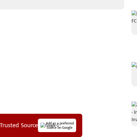
Trusted Source
Add as a preferred
source on Google