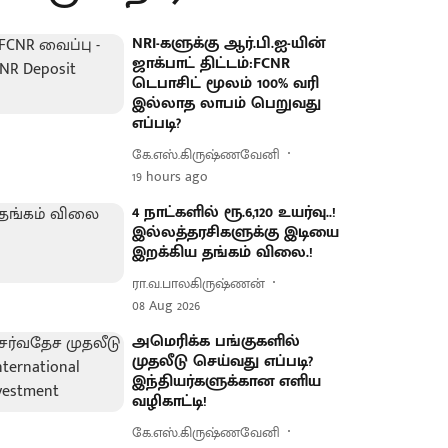
NRI-களுக்கு ஆர்.பி.ஐ-யின்
ஜாக்பாட் திட்டம்:FCNR
டெபாசிட் மூலம் 100% வரி
இல்லாத லாபம் பெறுவது
எப்படி?
கே.எஸ்.கிருஷ்ணவேனி
19 hours ago
4 நாட்களில் ரூ.6,120 உயர்வு..!
இல்லத்தரசிகளுக்கு இடியை
இறக்கிய தங்கம் விலை.!
ரா.வ.பாலகிருஷ்ணன்
08 Aug 2026
அமெரிக்க பங்குகளில்
முதலீடு செய்வது எப்படி?
இந்தியர்களுக்கான எளிய
வழிகாட்டி!
கே.எஸ்.கிருஷ்ணவேனி