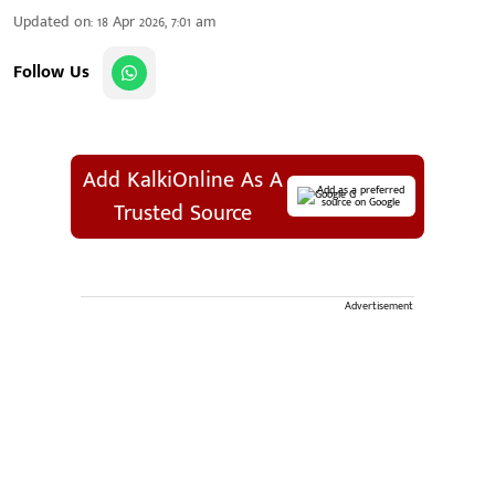
Updated on
:
18 Apr 2026, 7:01 am
Follow Us
Add KalkiOnline As A
Add as a preferred
source on Google
Trusted Source
Advertisement