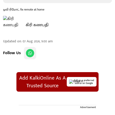
டிவி ரிமோட் fix remote at home
கிரி கணபதி
Updated on
:
07 Aug 2026, 9:00 am
Follow Us
Add KalkiOnline As A
Add as a preferred
source on Google
Trusted Source
Advertisement