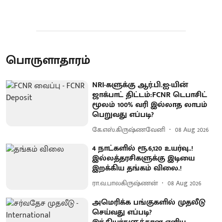
பொருளாதாரம்
NRI-களுக்கு ஆர்.பி.ஐ-யின்
ஜாக்பாட் திட்டம்:FCNR டெபாசிட்
மூலம் 100% வரி இல்லாத லாபம்
பெறுவது எப்படி?
கே.எஸ்.கிருஷ்ணவேனி
08 Aug 2026
4 நாட்களில் ரூ.6,120 உயர்வு..!
இல்லத்தரசிகளுக்கு இடியை
இறக்கிய தங்கம் விலை.!
ரா.வ.பாலகிருஷ்ணன்
08 Aug 2026
அமெரிக்க பங்குகளில் முதலீடு
செய்வது எப்படி?