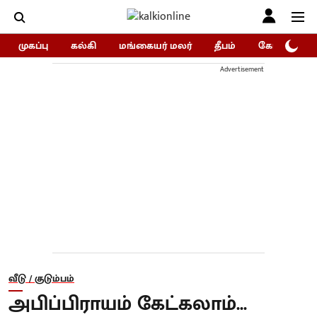
முகப்பு
கல்கி
மங்கையர் மலர்
தீபம்
கோகுலம்/Go
Advertisement
வீடு / குடும்பம்
அபிப்பிராயம் கேட்கலாம்...