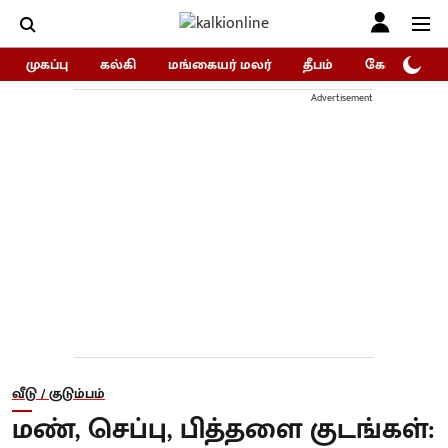
முகப்பு
கல்கி
மங்கையர் மலர்
தீபம்
கோகுலம்/Go
Advertisement
வீடு / குடும்பம்
மண், செப்பு, பித்தளை குடங்கள்: