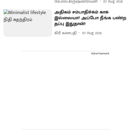
கே.எஸ்.கிருஷ்ணவேனி
07 Aug 2026
அதிகம் சம்பாதிச்சும் காசு
இல்லையா? அப்போ நீங்க பண்ற
தப்பு இதுதான்!
கிரி கணபதி
07 Aug 2026
Advertisement