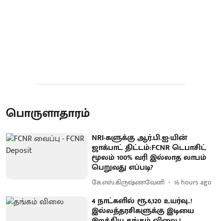
பொருளாதாரம்
NRI-களுக்கு ஆர்.பி.ஐ-யின்
ஜாக்பாட் திட்டம்:FCNR டெபாசிட்
மூலம் 100% வரி இல்லாத லாபம்
பெறுவது எப்படி?
கே.எஸ்.கிருஷ்ணவேனி
16 hours ago
4 நாட்களில் ரூ.6,120 உயர்வு..!
இல்லத்தரசிகளுக்கு இடியை
இறக்கிய தங்கம் விலை.!