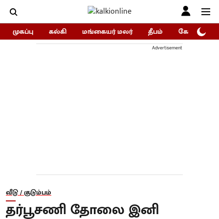
முகப்பு
கல்கி
மங்கையர் மலர்
தீபம்
கோகுலம்/Go
Advertisement
வீடு / குடும்பம்
தர்பூசணி தோலை இனி