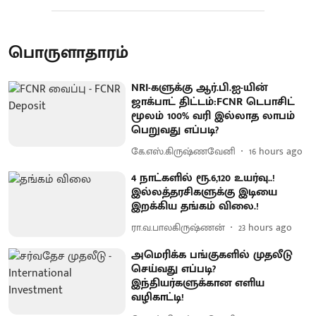
பொருளாதாரம்
NRI-களுக்கு ஆர்.பி.ஐ-யின்
ஜாக்பாட் திட்டம்:FCNR டெபாசிட்
மூலம் 100% வரி இல்லாத லாபம்
பெறுவது எப்படி?
கே.எஸ்.கிருஷ்ணவேனி
16 hours ago
4 நாட்களில் ரூ.6,120 உயர்வு..!
இல்லத்தரசிகளுக்கு இடியை
இறக்கிய தங்கம் விலை.!
ரா.வ.பாலகிருஷ்ணன்
23 hours ago
அமெரிக்க பங்குகளில் முதலீடு
செய்வது எப்படி?
இந்தியர்களுக்கான எளிய
வழிகாட்டி!