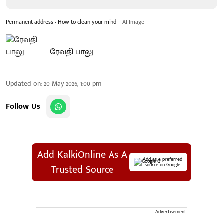
Permanent address - How to clean your mind
AI Image
ரேவதி பாலு
Updated on
:
20 May 2026, 1:00 pm
Follow Us
Add KalkiOnline As A
Add as a preferred
source on Google
Trusted Source
Advertisement