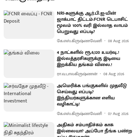
NRI-களுக்கு ஆர்.பி.ஐ-யின்
ஜாக்பாட் திட்டம்:FCNR டெபாசிட்
மூலம் 100% வரி இல்லாத லாபம்
பெறுவது எப்படி?
கே.எஸ்.கிருஷ்ணவேனி
08 Aug 2026
4 நாட்களில் ரூ.6,120 உயர்வு..!
இல்லத்தரசிகளுக்கு இடியை
இறக்கிய தங்கம் விலை.!
ரா.வ.பாலகிருஷ்ணன்
08 Aug 2026
அமெரிக்க பங்குகளில் முதலீடு
செய்வது எப்படி?
இந்தியர்களுக்கான எளிய
வழிகாட்டி!
கே.எஸ்.கிருஷ்ணவேனி
07 Aug 2026
அதிகம் சம்பாதிச்சும் காசு
இல்லையா? அப்போ நீங்க பண்ற