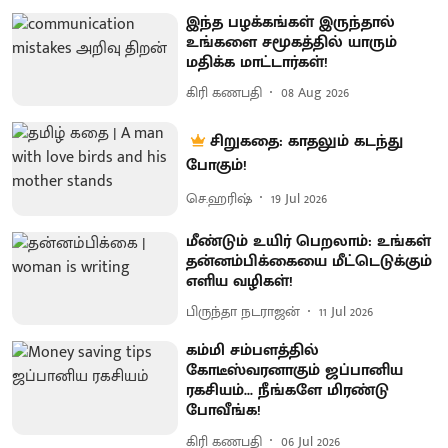
இந்த பழக்கங்கள் இருந்தால்
உங்களை சமூகத்தில் யாரும்
மதிக்க மாட்டார்கள்!
கிரி கணபதி
08 Aug 2026
சிறுகதை: காதலும் கடந்து
போகும்!
செ.ஹரிஷ்
19 Jul 2026
மீண்டும் உயிர் பெறலாம்: உங்கள்
தன்னம்பிக்கையை மீட்டெடுக்கும்
எளிய வழிகள்!
பிருந்தா நடராஜன்
11 Jul 2026
கம்மி சம்பளத்தில்
கோடீஸ்வரனாகும் ஜப்பானிய
ரகசியம்... நீங்களே மிரண்டு
போவீங்க!
கிரி கணபதி
06 Jul 2026