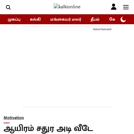
முகப்பு
கல்கி
மங்கையர் மலர்
தீபம்
கோகுலம்/Go
Advertisement
Motivation
ஆயிரம் சதுர அடி வீடே