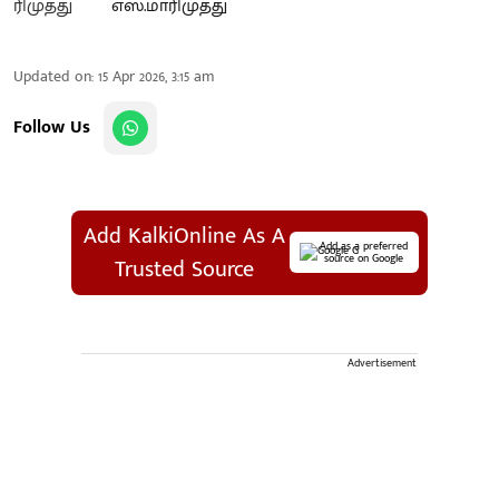
எஸ்.மாரிமுத்து
Updated on
:
15 Apr 2026, 3:15 am
Follow Us
Add KalkiOnline As A
Add as a preferred
source on Google
Trusted Source
Advertisement