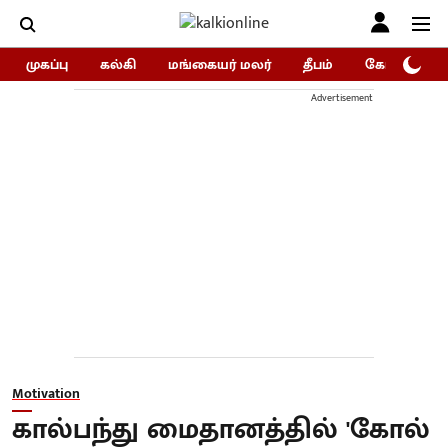
முகப்பு
கல்கி
மங்கையர் மலர்
தீபம்
கோகுலம்/Go
Advertisement
Motivation
கால்பந்து மைதானத்தில் 'கோல்