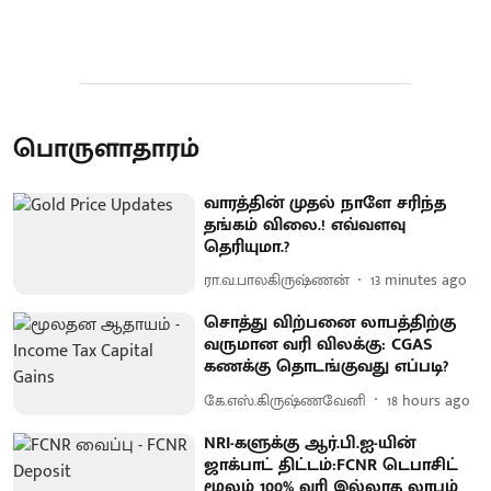
பொருளாதாரம்
வாரத்தின் முதல் நாளே சரிந்த
தங்கம் விலை.! எவ்வளவு
தெரியுமா.?
ரா.வ.பாலகிருஷ்ணன்
13 minutes ago
சொத்து விற்பனை லாபத்திற்கு
வருமான வரி விலக்கு: CGAS
கணக்கு தொடங்குவது எப்படி?
கே.எஸ்.கிருஷ்ணவேனி
18 hours ago
NRI-களுக்கு ஆர்.பி.ஐ-யின்
ஜாக்பாட் திட்டம்:FCNR டெபாசிட்
மூலம் 100% வரி இல்லாத லாபம்