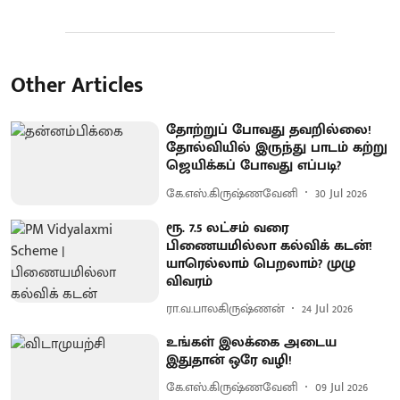
Other Articles
தோற்றுப் போவது தவறில்லை!
தோல்வியில் இருந்து பாடம் கற்று
ஜெயிக்கப் போவது எப்படி?
கே.எஸ்.கிருஷ்ணவேனி
30 Jul 2026
ரூ. 7.5 லட்சம் வரை
பிணையமில்லா கல்விக் கடன்!
யாரெல்லாம் பெறலாம்? முழு
விவரம்
ரா.வ.பாலகிருஷ்ணன்
24 Jul 2026
உங்கள் இலக்கை அடைய
இதுதான் ஒரே வழி!
கே.எஸ்.கிருஷ்ணவேனி
09 Jul 2026