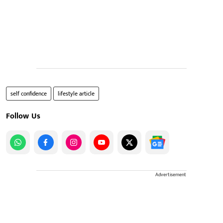
self confidence
lifestyle article
Follow Us
Advertisement