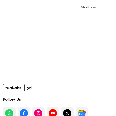
Advertisement
#motivation
goal
Follow Us